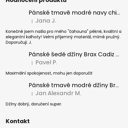
Pánské tmavě modré navy chinos Ed Baxter, prodloužené
Jana J.
|
Hodnocení produktu je 5 z 5 hvězdiček.
Konečně jsem našla pro mého "čahouna" pěkné, kvalitní a
elegantní kalhoty! Velmi příjemný materiál, mírně pružný.
Doporučuji. J.
Pánské šedé džíny Brax Cadiz Grey smoke, prodloužené
Pavel P.
|
Hodnocení produktu je 5 z 5 hvězdiček.
Maximální spokojenost, mohu jen doporučit
Pánské tmavě modré džíny Brax Cadiz Dark blue, prodloužené
Jan Alexandr M.
|
Hodnocení produktu je 5 z 5 hvězdiček.
Džíny dobrý, doručení super.
Kontakt