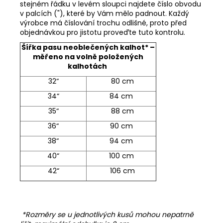
stejném řádku v levém sloupci najdete číslo obvodu
v palcích ("), které by Vám mělo padnout. Každý
výrobce má číslování trochu odlišné, proto před
objednávkou pro jistotu proveďte tuto kontrolu.
Šířka pasu neoblečených kalhot* –
měřeno na volně položených
kalhotách
32“
80 cm
34“
84 cm
35“
88 cm
36“
90 cm
38“
94 cm
40“
100 cm
42“
106 cm
*Rozměry se u jednotlivých kusů mohou nepatrně