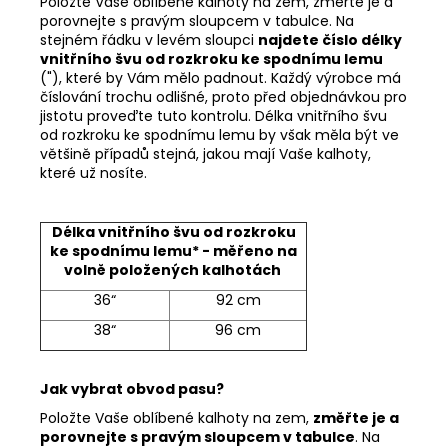
Položte Vaše oblíbené kalhoty na zem, změřte je a
porovnejte s pravým sloupcem v tabulce. Na
stejném řádku v levém sloupci
najdete číslo délky
vnitřního švu od rozkroku ke spodnímu lemu
("), které by Vám mělo padnout. Každý výrobce má
číslování trochu odlišné, proto před objednávkou pro
jistotu proveďte tuto kontrolu. Délka vnitřního švu
od rozkroku ke spodnímu lemu by však měla být ve
většině případů stejná, jakou mají Vaše kalhoty,
které už nosíte.
Délka vnitřního švu od rozkroku
ke spodnímu lemu* - měřeno na
volně položených kalhotách
36“
92 cm
38“
96 cm
Jak vybrat obvod pasu?
Položte Vaše oblíbené kalhoty na zem,
změřte je a
porovnejte s pravým sloupcem v tabulce
. Na