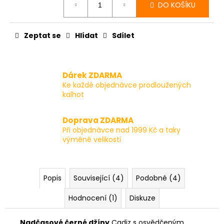
DO KOŠÍKU
cena:
Zeptat se
Hlídat
Sdílet
Dárek ZDARMA
Ke každé objednávce prodloužených
kalhot
Doprava ZDARMA
Při objednávce nad 1999 Kč a taky
výměně velikosti
Popis
Související (4)
Podobné (4)
Hodnocení (1)
Diskuze
Nadčasové černé džíny
Cadiz s osvědčeným