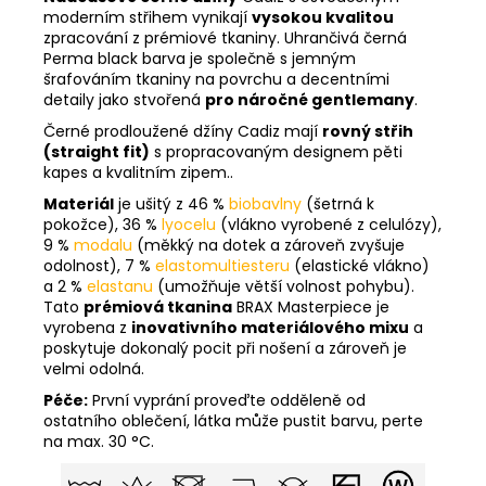
moderním střihem vynikají
vysokou kvalitou
zpracování z prémiové tkaniny. Uhrančivá černá
Perma black barva je společně s jemným
šrafováním tkaniny na povrchu a decentními
detaily jako stvořená
pro náročné gentlemany
.
Černé prodloužené džíny Cadiz mají
rovný střih
(straight fit)
s propracovaným designem pěti
kapes a kvalitním zipem..
Materiál
je ušitý z 46 %
biobavlny
(šetrná k
pokožce), 36 %
lyocelu
(vlákno vyrobené z celulózy),
9 %
modalu
(měkký na dotek a zároveň zvyšuje
odolnost), 7 %
elastomultiesteru
(elastické vlákno)
a 2 %
elastanu
(umožňuje větší volnost pohybu).
Tato
prémiová tkanina
BRAX Masterpiece je
vyrobena z
inovativního materiálového mixu
a
poskytuje dokonalý pocit při nošení a zároveň je
velmi odolná.
Péče:
První vyprání proveďte odděleně od
ostatního oblečení, látka může pustit barvu, perte
na max. 30 °C.