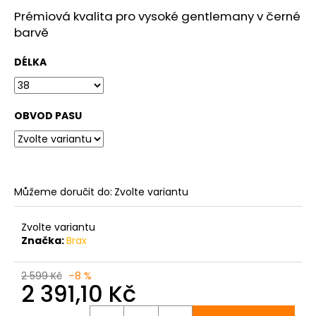
č
u
Prémiová kvalita pro vysoké gentlemany v černé
j
barvě
e
m
DÉLKA
e
OBVOD PASU
PÁNSKÉ
ŠEDÉ
DŽÍNY
BRAX
CADIZ
GREY
SMOKE,
Můžeme doručit do:
Zvolte variantu
PRODLOUŽENÉ
2
Zvolte variantu
399
Značka:
Brax
Kč
2 599 Kč
–8 %
2 391,10 Kč
Měrná