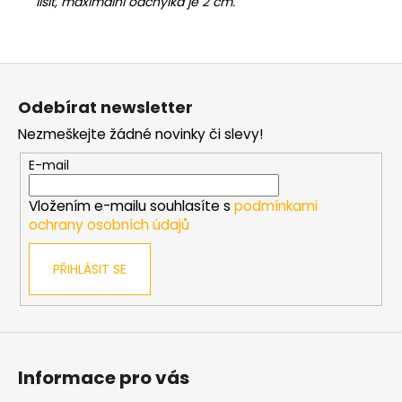
lišit, maximální odchylka je 2 cm.
Z
á
Odebírat newsletter
p
Nezmeškejte žádné novinky či slevy!
a
t
E-mail
í
Vložením e-mailu souhlasíte s
podmínkami
ochrany osobních údajů
PŘIHLÁSIT SE
Informace pro vás