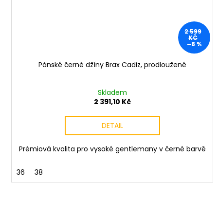
2 599
KČ
–8 %
Pánské černé džíny Brax Cadiz, prodloužené
Skladem
2 391,10 Kč
DETAIL
Prémiová kvalita pro vysoké gentlemany v černé barvě
36
38