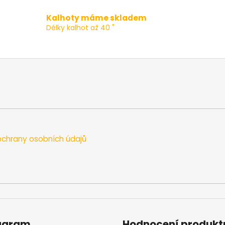
v
l
Kalhoty máme skladem
á
Délky kalhot až 40 "
d
a
c
í
p
r
v
k
y
v
chrany osobních údajů
ý
p
i
s
u
agram
Hodnocení produkt