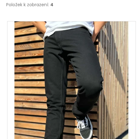
Položek k zobrazení:
4
V
ý
p
i
s
p
r
o
d
u
k
t
ů