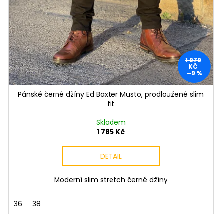
1 979
KČ
–9 %
Pánské černé džíny Ed Baxter Musto, prodloužené slim
fit
Skladem
1 785 Kč
DETAIL
Moderní slim stretch černé džíny
36
38