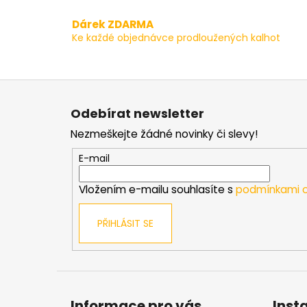
Dárek ZDARMA
Ke každé objednávce prodloužených kalhot
Z
á
Odebírat newsletter
p
Nezmeškejte žádné novinky či slevy!
a
t
E-mail
í
Vložením e-mailu souhlasíte s
podmínkami o
PŘIHLÁSIT SE
Informace pro vás
Inst