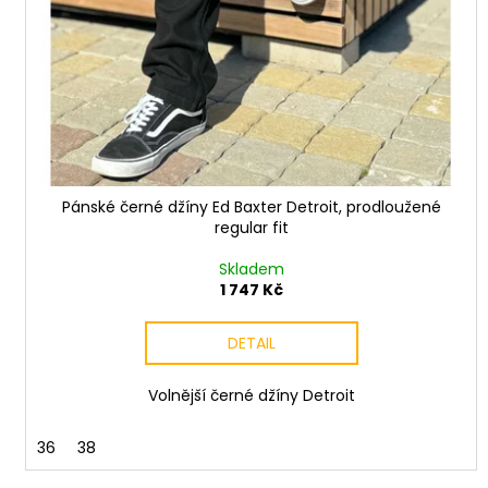
Pánské černé džíny Ed Baxter Detroit, prodloužené
regular fit
Skladem
1 747 Kč
DETAIL
Volnější černé džíny Detroit
36
38