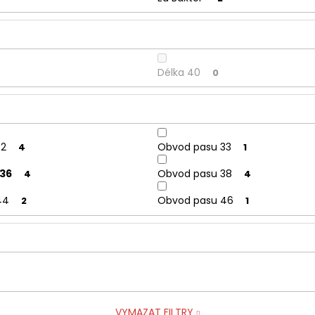
Délka 40
0
32
Obvod pasu 33
4
1
36
Obvod pasu 38
4
4
44
Obvod pasu 46
2
1
VYMAZAT FILTRY