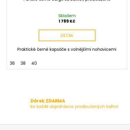
Skladem
1 789 Kč
DETAIL
Praktické černé kapsáče s volnějšími nohavicemi
36
38
40
Dárek ZDARMA
Ke každé objednávce prodloužených kalhot
Z