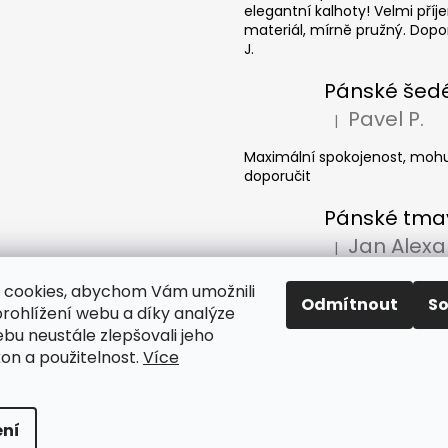
elegantní kalhoty! Velmi pří
materiál, mírně pružný. Dopor
J.
Pavel P.
|
Hodnocení produkt
Maximální spokojenost, mohu
doporučit
|
Hodnocení produkt
Džíny dobrý, doručení super.
 cookies, abychom Vám umožnili
Odmítnout
S
rohlížení webu a díky analýze
bu neustále zlepšovali jeho
kon a použitelnost.
Více
razena.
ní