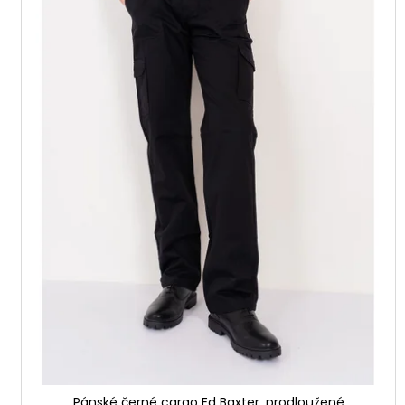
p
t
r
ů
o
d
u
k
t
ů
Pánské černé cargo Ed Baxter, prodloužené