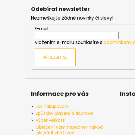
á
Odebírat newsletter
p
Nezmeškejte žádné novinky či slevy!
a
t
E-mail
í
Vložením e-mailu souhlasíte s
podmínkami o
PŘIHLÁSIT SE
Informace pro vás
Inst
Jak nakupovat?
Způsoby placení a doprava
Výběr velikosti
Oblečení Vám nepadne? Návod
jak vrátit zboží zde