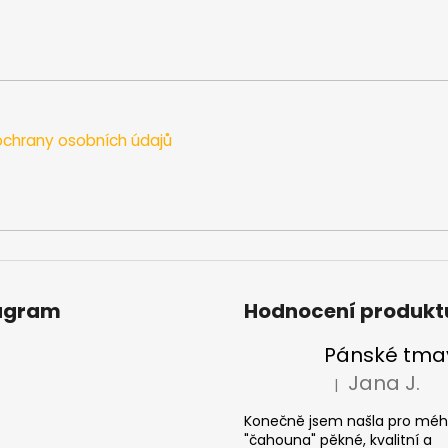
p
r
v
k
y
v
chrany osobních údajů
ý
p
i
s
u
agram
Hodnocení produkt
Jana J.
|
Hodnocení produkt
Konečně jsem našla pro mé
"čahouna" pěkné, kvalitní a