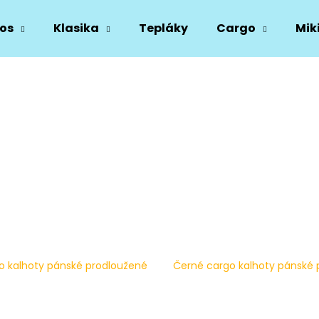
os
Klasika
Tepláky
Cargo
Mik
Co potřebujete najít?
HLEDAT
Doporučujeme
o kalhoty pánské prodloužené
Černé cargo kalhoty pánské 