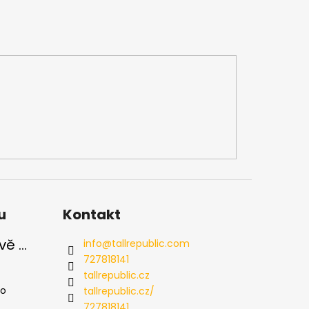
u
Kontakt
Pánské tmavě modré navy chinos Ed Baxter, prodloužené
info
@
tallrepublic.com
727818141
u je 5 z 5 hvězdiček.
tallrepublic.cz
ho
tallrepublic.cz/
727818141