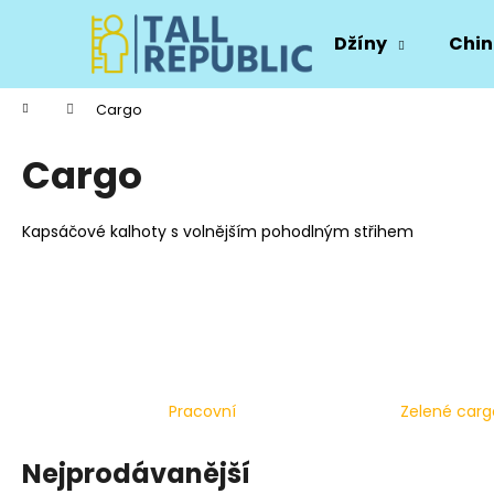
K
Přejít
na
o
Džíny
Chin
obsah
Zpět
Zpět
š
do
do
í
Domů
Cargo
k
obchodu
obchodu
Cargo
Kapsáčové kalhoty s volnějším pohodlným střihem
Pracovní
Zelené carg
Nejprodávanější