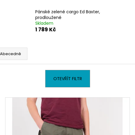
PÁNSKÁ ČERNÁ MIKINA S KAPUCÍ
PÁNSKÉ TMAVĚ 
TALLREPUBLIC LONGBRO, PRODLOUŽENÁ
CADIZ DARK BLU
Pánské zelené cargo Ed Baxter,
1 799 Kč
2 399 Kč
prodloužené
Skladem
1 789 Kč
Abecedně
OTEVŘÍT FILTR