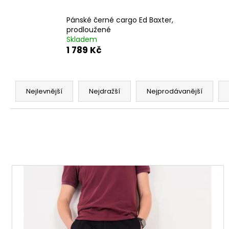
PÁNSKÉ ČERNÉ DŽÍNY AERONAUTIC
BALDWIN, PRODLOUŽENÉ
Pánské černé cargo Ed Baxter,
1 949 Kč
prodloužené
Skladem
1 789 Kč
Ř
a
Nejlevnější
Nejdražší
Nejprodávanější
z
e
n
í
p
V
r
ý
o
p
d
i
u
s
k