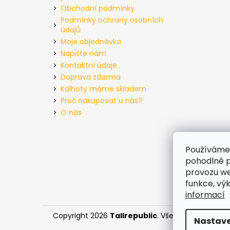
Obchodní podmínky
Podmínky ochrany osobních
údajů
Moje objednávka
Napište nám
Kontaktní údaje
Doprava zdarma
Kalhoty máme skladem
Proč nakupovat u nás?
O nás
Používáme
pohodlné p
provozu we
funkce, vý
informací
Copyright 2026
Tallrepublic
. Všechna práva vyh
Nastave