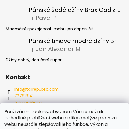
Pánské šedé džíny Brax Cadiz Grey smoke, prodloužené
Pavel P.
|
Hodnocení produktu je 5 z 5 hvězdiček.
Maximální spokojenost, mohu jen doporučit
Pánské tmavě modré džíny Brax Cadiz Dark blue, prodloužené
Jan Alexandr M.
|
Hodnocení produktu je 5 z 5 hvězdiček.
Džíny dobrý, doručení super.
Kontakt
info
@
tallrepublic.com
727818141
tallrepublic.cz
tallrepublic.cz/
Používáme cookies, abychom Vám umožnili
727818141
pohodlné prohlížení webu a díky analýze provozu
webu neustále zlepšovali jeho funkce, výkon a