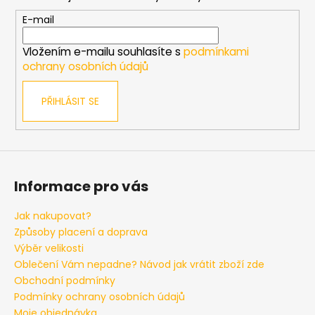
a
a
t
E-mail
j
í
í
Vložením e-mailu souhlasíte s
podmínkami
ochrany osobních údajů
t
?
PŘIHLÁSIT SE
HLEDAT
Informace pro vás
Jak nakupovat?
D
Způsoby placení a doprava
o
Výběr velikosti
p
Oblečení Vám nepadne? Návod jak vrátit zboží zde
o
Obchodní podmínky
r
Podmínky ochrany osobních údajů
u
Moje objednávka