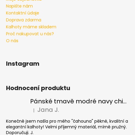
č
Napište nám
u
Kontaktní údaje
j
e
Doprava zdarma
m
Kalhoty máme skladem
e
Proč nakupovat u nás?
O nás
PÁNSKÉ
ŠEDÉ
DŽÍNY
Instagram
BRAX
CADIZ
GREY
SMOKE,
Hodnocení produktu
PRODLOUŽENÉ
2
Pánské tmavě modré navy chinos Ed Baxter, prodloužené
399
Kč
Jana J.
|
Hodnocení produktu je 5 z 5 hvězdiček.
Konečně jsem našla pro mého "čahouna" pěkné, kvalitní a
elegantní kalhoty! Velmi příjemný materiál, mírně pružný.
Doporučuji. J.