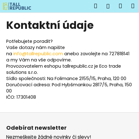
K
Přejít
Hledat
Náku
M
Přihlášen
na
o
obsah
Zpět
Zpět
košík
š
Kontaktní údaje
í
C
k
o
Potřebujete poradit?
Vaše dotazy nám napište
p
na
info@tallrepublic.com
anebo zavolejte na 727818141
o
a my Vám na vše odpovíme.
t
Provozovatelem eshopu tallrepublic.cz je Eco trade
solutions s.r.o.
ř
Sídlo společnosti: Na Folimance 2155/15, Praha, 120 00
e
Doručovací adresa: Pod Hybšmankou 2817/5, Praha, 150
b
00
u
IČO: 17301408
j
e
Z
t
á
Odebírat newsletter
e
p
Nezmeškejte žádné novinky či slevy!
n