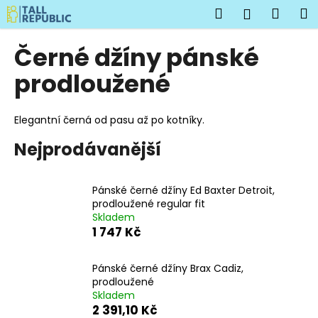
K
Přejít
Hledat
Náku
M
Přihlášen
na
o
obsah
Zpět
Zpět
košík
š
Černé džíny pánské
í
C
prodloužené
k
o
p
Elegantní černá od pasu až po kotníky.
o
Nejprodávanější
t
ř
e
Pánské černé džíny Ed Baxter Detroit,
b
prodloužené regular fit
Skladem
u
1 747 Kč
j
e
Pánské černé džíny Brax Cadiz,
t
prodloužené
e
Skladem
2 391,10 Kč
n