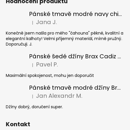
Hodnocení produktu
Pánské tmavě modré navy chinos Ed Baxter, prodloužené
Jana J.
|
Hodnocení produktu je 5 z 5 hvězdiček.
Konečně jsem našla pro mého "čahouna" pěkné, kvalitní a
elegantní kalhoty! Velmi příjemný materiál, mírně pružný.
Doporučuji. J.
Pánské šedé džíny Brax Cadiz Grey smoke, prodloužené
Pavel P.
|
Hodnocení produktu je 5 z 5 hvězdiček.
Maximální spokojenost, mohu jen doporučit
Pánské tmavě modré džíny Brax Cadiz Dark blue, prodloužené
Jan Alexandr M.
|
Hodnocení produktu je 5 z 5 hvězdiček.
Džíny dobrý, doručení super.
Kontakt