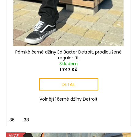
Pánské černé džíny Ed Baxter Detroit, prodloužené
regular fit
Skladem
1 747 Kč
DETAIL
Volnější černé džíny Detroit
36
38
AKCE