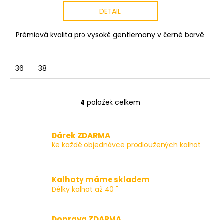
DETAIL
Prémiová kvalita pro vysoké gentlemany v černé barvě
36
38
4
položek celkem
O
v
l
Dárek ZDARMA
á
Ke každé objednávce prodloužených kalhot
d
a
c
Kalhoty máme skladem
í
Délky kalhot až 40 "
p
r
v
Doprava ZDARMA