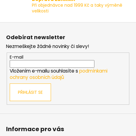
k
Při objednávce nad 1999 Kč a taky výměně
y
velikosti
v
ý
Z
p
á
i
Odebírat newsletter
p
s
Nezmeškejte žádné novinky či slevy!
a
u
t
E-mail
í
Vložením e-mailu souhlasíte s
podmínkami
ochrany osobních údajů
PŘIHLÁSIT SE
Informace pro vás