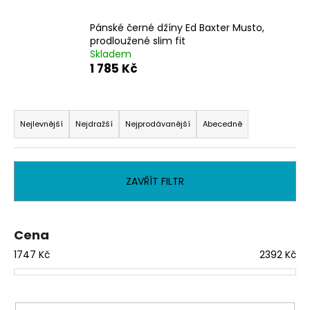
a
Pánské černé džíny Ed Baxter Musto,
j
prodloužené slim fit
í
Skladem
t
1 785 Kč
?
Ř
a
Nejlevnější
Nejdražší
Nejprodávanější
Abecedně
z
e
HLEDAT
n
ZAVŘÍT FILTR
í
p
D
r
o
Cena
o
p
1747
Kč
2392
Kč
o
d
r
u
u
k