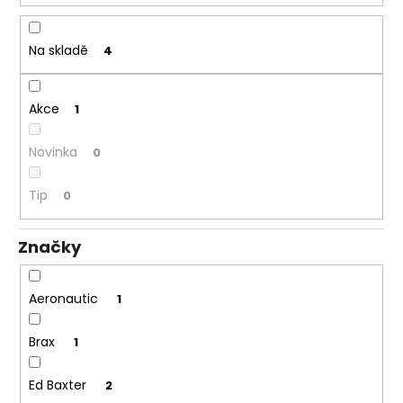
č
t
u
ů
j
Na skladě
4
e
m
e
Akce
1
Novinka
0
PÁNSKÉ
ČERNÉ
CHINOS
Tip
0
ED
BAXTER,
PRODLOUŽENÉ
Značky
1
799
Kč
Aeronautic
1
Brax
1
Ed Baxter
2