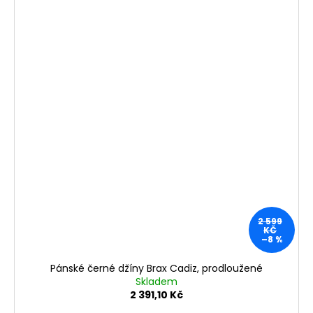
2 599
KČ
–8 %
Pánské černé džíny Brax Cadiz, prodloužené
Skladem
2 391,10 Kč