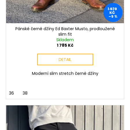
1 979
KČ
–9 %
Pánské černé džíny Ed Baxter Musto, prodloužené
slim fit
Skladem
1 785 Kč
DETAIL
Moderní slim stretch černé džíny
36
38