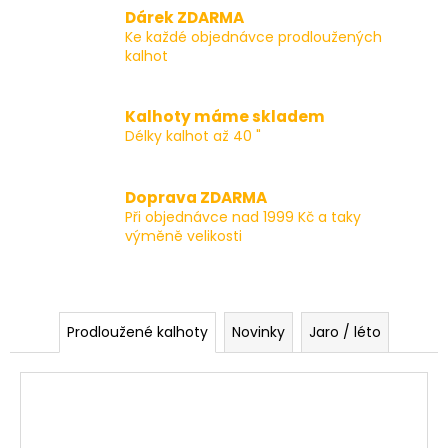
č
Dárek ZDARMA
u
Ke každé objednávce prodloužených
j
kalhot
e
m
e
Kalhoty máme skladem
Délky kalhot až 40 "
PÁNSKÉ
ŠEDÉ
Doprava ZDARMA
KALHOTY
Při objednávce nad 1999 Kč a taky
BRAX
výměně velikosti
CADIZ
U,
PRODLOUŽENÉ
2
499
Prodloužené kalhoty
Novinky
Jaro / léto
Kč