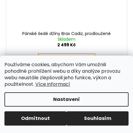
Pánské šedé džíny Brax Cadiz, prodloužené
Skladem
2 499 Kč
DETAIL
Používáme cookies, abychom Vám umožnili
pohodlné prohlížení webu a díky analýze provozu
Šedé prémiové džíny
webu neustále zlepšovali jeho funkce, výkon a
použitelnost.
Více informací
36
38
Nastavení
Odmítnout
Souhlasím