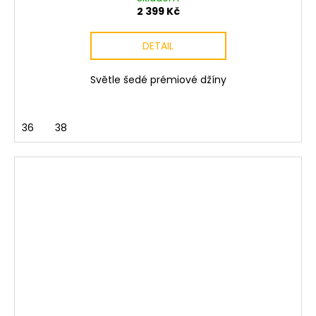
2 399 Kč
DETAIL
Světle šedé prémiové džíny
36
38