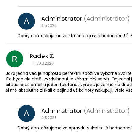
Administrator
(Administrátor)
A
9.5.2026
Dobrý den, děkujeme za stručné a jasné hodnocení! :) Z
Radek Z.
R
|
30.3.2026
Hodnocení obchodu je 5 z 5 hvězdiček.
Jako jedna věc je naprosto perfektní zboží ve výborné kvalit
Co bych ale chtěl vyzdvihnout je zákaznický servis. Objednal
situaci přes email a jeden telefonát vyřešit, je za mě na d
si mě absolutně získali a odjinud už kalhoty nekupuji. Vřele 
Administrator
(Administrátor)
A
9.5.2026
Dobrý den, děkujeme za opravdu velmi milé hodnocení, ve