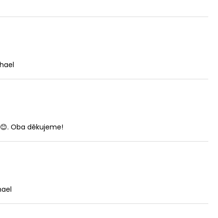
chael
m 😊. Oba děkujeme!
hael