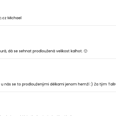
c.cz Michael
á, dá se sehnat prodloužená velikost kalhot. 🙂
 u nás se to prodlouženými délkami jenom hemží :) Za tým Tallr