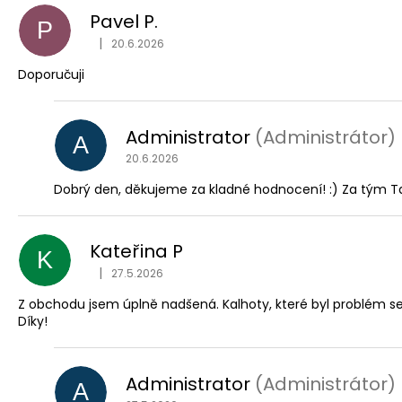
ý
PÁNSKÉ ŠEDÉ KALHOTY BRAX CADIZ U,
Pavel P.
PRODLOUŽENÉ
p
P
2 499 Kč
i
|
20.6.2026
Hodnocení obchodu je 5 z 5 hvězdiček.
s
Doporučuji
h
o
Administrator
(Administrátor)
d
A
n
20.6.2026
o
Dobrý den, děkujeme za kladné hodnocení! :) Za tým Ta
c
e
Kateřina P
n
K
|
27.5.2026
í
Hodnocení obchodu je 5 z 5 hvězdiček.
Z obchodu jsem úplně nadšená. Kalhoty, které byl problém s
Díky!
Administrator
(Administrátor)
A