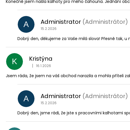
Konečně jsem našla kalhoty pro mého čahouna. Jednání obchod
Administrator
(Administrátor)
A
15.2.2026
Dobrý den, děkujeme za Vaše milá slova! Přesně tak, u 
Kristýna
K
|
16.1.2026
Hodnocení obchodu je 5 z 5 hvězdiček.
Jsem ráda, že jsem na váš obchod narazila a mohla příteli za
Administrator
(Administrátor)
A
15.2.2026
Dobrý den, jsme rádi, že jste s pracovními kalhotami spo