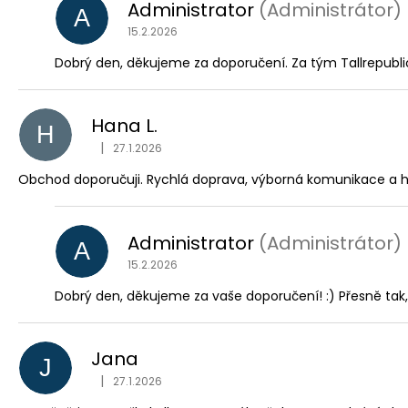
Administrator
(Administrátor)
A
15.2.2026
Dobrý den, děkujeme za doporučení. Za tým Tallrepubli
Hana L.
H
|
27.1.2026
Hodnocení obchodu je 5 z 5 hvězdiček.
Obchod doporučuji. Rychlá doprava, výborná komunikace a hur
Administrator
(Administrátor)
A
15.2.2026
Dobrý den, děkujeme za vaše doporučení! :) Přesně tak,
Jana
J
|
27.1.2026
Hodnocení obchodu je 5 z 5 hvězdiček.