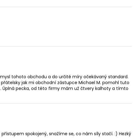
ně smysl tohoto obchodu a do určité míry očekávaný standard.
 a přátelsky jak mi obchodní zástupce Michael M. pomohl tuto
. Úplná pecka, od této firmy mám už čtvery kalhoty a tímto
 přístupem spokojený, snažíme se, co nám síly stačí. :) Hezký