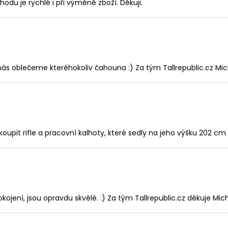
u je rychlé i při výměně zboží. Děkuji.
nás oblečeme kteréhokoliv čahouna :) Za tým Tallrepublic.cz Mi
koupit rifle a pracovní kalhoty, které sedly na jeho výšku 202 c
kojení, jsou opravdu skvělé. :) Za tým Tallrepublic.cz děkuje Mic