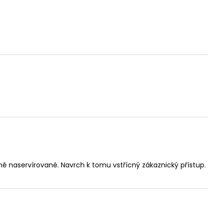
IKINA S KAPUCÍ
LONGBRO, PRODLOUŽENÁ
ě naservírované. Navrch k tomu vstřícný zákaznický přístup.