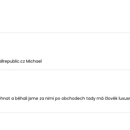
PÁNSKÉ ČERNÉ DŽÍNY AERONAUTIC
PÁNSKÁ ČERNÁ M
BALDWIN, PRODLOUŽENÉ
TALLREPUBLIC 
1 949 Kč
1 799 Kč
llrepublic.cz Michael
ehnat a běhali jsme za nimi po obchodech tady má člověk luxusn