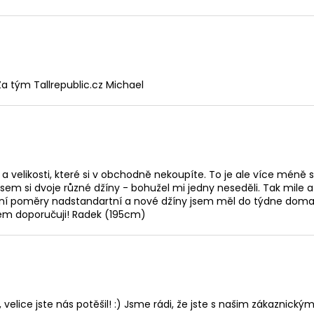
a tým Tallrepublic.cz Michael
ě a velikosti, které si v obchodně nekoupíte. To je ale více mé
 jsem si dvoje různé džíny - bohužel mi jedny neseděli. Tak mile
nešní poměry nadstandartní a nové džíny jsem měl do týdne doma
všem doporučuji! Radek (195cm)
lice jste nás potěšil! :) Jsme rádi, že jste s našim zákaznickým