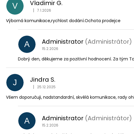
Vladimir G.
V
|
7.1.2026
Hodnocení obchodu je 5 z 5 hvězdiček.
Výborná komunikace,rychlost dodání.Ochota prodejce
Administrator
(Administrátor)
A
15.2.2026
Dobrý den, děkujeme za pozitivní hodnocení. Za tým Tal
Jindra S.
J
|
25.12.2025
Hodnocení obchodu je 5 z 5 hvězdiček.
Všem doporučuji, nadstandardní, skvělá komunikace, rady oh
Administrator
(Administrátor)
A
15.2.2026