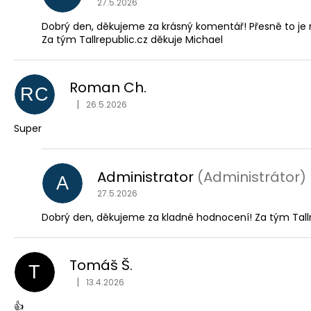
27.5.2026
Dobrý den, děkujeme za krásný komentář! Přesně to je 
Za tým Tallrepublic.cz děkuje Michael
Roman Ch.
RC
|
26.5.2026
Hodnocení obchodu je 5 z 5 hvězdiček.
Super
Administrator
(Administrátor)
A
27.5.2026
Dobrý den, děkujeme za kladné hodnocení! Za tým Tallr
Tomáš Š.
T
|
13.4.2026
Hodnocení obchodu je 5 z 5 hvězdiček.
👍