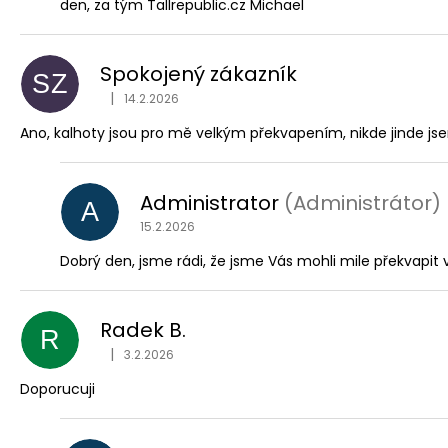
den, za tým Tallrepublic.cz Michael
Spokojený zákazník
SZ
|
14.2.2026
Hodnocení obchodu je 5 z 5 hvězdiček.
Ano, kalhoty jsou pro mě velkým překvapením, nikde jinde j
Administrator
(Administrátor)
A
15.2.2026
Dobrý den, jsme rádi, že jsme Vás mohli mile překvapit v
Radek B.
R
|
3.2.2026
Hodnocení obchodu je 5 z 5 hvězdiček.
Doporucuji