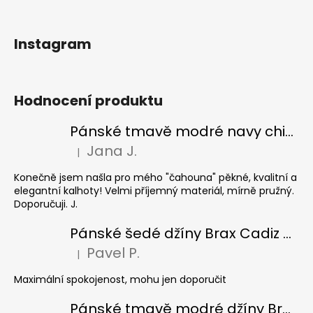
Instagram
Hodnocení produktu
Pánské tmavě modré navy chinos Ed Baxter, prodloužené
Jana J.
|
Hodnocení produktu je 5 z 5 hvězdiček.
Konečně jsem našla pro mého "čahouna" pěkné, kvalitní a
elegantní kalhoty! Velmi příjemný materiál, mírně pružný.
Doporučuji. J.
Pánské šedé džíny Brax Cadiz Grey smoke, prodloužené
Pavel P.
|
Hodnocení produktu je 5 z 5 hvězdiček.
Maximální spokojenost, mohu jen doporučit
Pánské tmavě modré džíny Brax Cadiz Dark blue, prodloužené