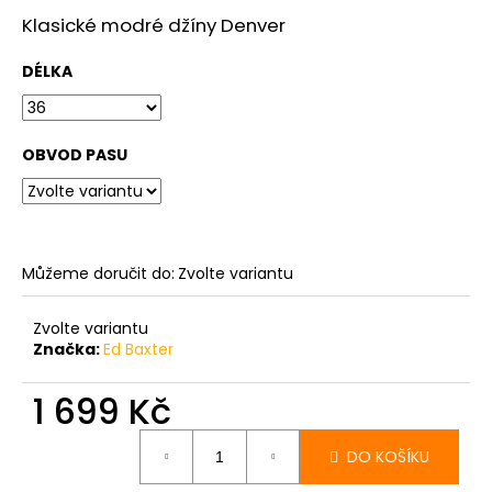
č
u
Klasické modré džíny Denver
j
e
DÉLKA
m
e
OBVOD PASU
PÁNSKÁ
ČERNÁ
MIKINA
S
KAPUCÍ
Můžeme doručit do:
Zvolte variantu
TALLREPUBLIC
LONGBRO,
PRODLOUŽENÁ
Zvolte variantu
1
Značka:
Ed Baxter
799
Kč
1 699 Kč
Měrná
DO KOŠÍKU
cena: