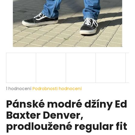
a
j
í
t
?
HLEDAT
Průměrné
1 hodnocení
Podrobnosti hodnocení
hodnocení
D
Pánské modré džíny Ed
produktu
o
je
p
Baxter Denver,
5,0
o
z
r
prodloužené regular fit
5
u
hvězdiček.