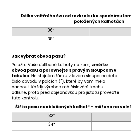
Délka vnitřního švu od rozkroku ke spodnímu le
položených kalhotách
36“
38“
Jak vybrat obvod pasu?
Položte Vaše oblíbené kalhoty na zem,
změřte
obvod pasu a porovnejte s pravým sloupcem v
tabulce
. Na stejném řádku v levém sloupci najdete
číslo obvodu v palcích ("), které by Vám mělo
padnout. Každý výrobce má číslování trochu
odlišné, proto před objednávkou pro jistotu proveďte
tuto kontrolu.
Šířka pasu neoblečených kalhot* – měřeno na vol
32“
34“