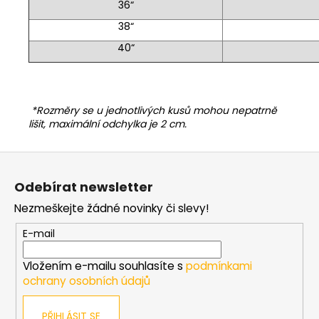
36“
38“
40“
*Rozměry se u jednotlivých kusů mohou nepatrně
lišit, maximální odchylka je 2 cm.
Z
á
Odebírat newsletter
p
Nezmeškejte žádné novinky či slevy!
a
t
E-mail
í
Vložením e-mailu souhlasíte s
podmínkami
ochrany osobních údajů
PŘIHLÁSIT SE