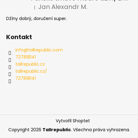
Jan Alexandr M.
|
Hodnocení produktu je 5 z 5 hvězdiček.
Džíny dobrý, doručení super.
Kontakt
info
@
tallrepublic.com
727818141
tallrepublic.cz
tallrepublic.cz/
727818141
Vytvořil Shoptet
Copyright 2026
Tallrepublic
. Všechna práva vyhrazena.