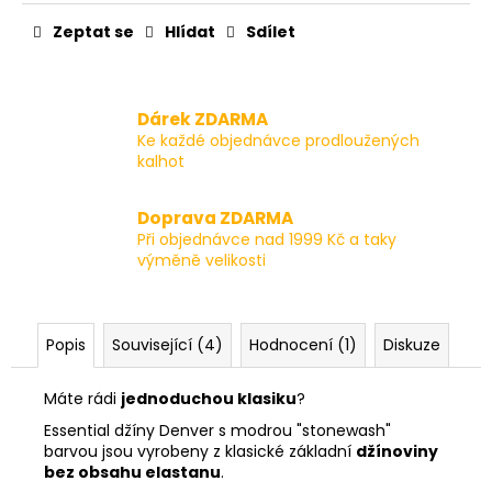
Zeptat se
Hlídat
Sdílet
Dárek ZDARMA
Ke každé objednávce prodloužených
kalhot
Doprava ZDARMA
Při objednávce nad 1999 Kč a taky
výměně velikosti
Popis
Související (4)
Hodnocení (1)
Diskuze
Máte rádi
jednoduchou klasiku
?
Essential džíny Denver s modrou "stonewash"
barvou jsou vyrobeny z klasické základní
džínoviny
bez obsahu elastanu
.