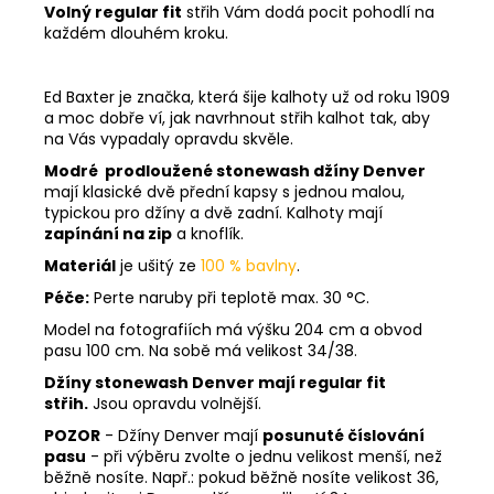
Volný regular fit
střih Vám dodá pocit pohodlí na
každém dlouhém kroku.
Ed Baxter je značka, která šije kalhoty už od roku 1909
a moc dobře ví, jak navrhnout střih kalhot tak, aby
na Vás vypadaly opravdu skvěle.
Modré prodloužené stonewash džíny Denver
mají klasické dvě přední kapsy s jednou malou,
typickou pro džíny a dvě zadní. Kalhoty mají
zapínání na zip
a knoflík.
Materiál
je ušitý ze
100 % bavlny
.
Péče:
Perte naruby při teplotě max. 30 °C.
Model na fotografiích má výšku 204 cm a obvod
pasu 100 cm. Na sobě má velikost 34/38.
Džíny stonewash Denver mají regular fit
střih.
Jsou opravdu volnější.
POZOR
- Džíny Denver mají
posunuté číslování
pasu
- při výběru zvolte o jednu velikost menší, než
běžně nosíte. Např.: pokud běžně nosíte velikost 36,