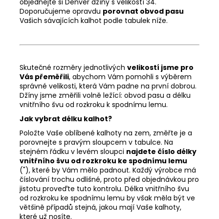
objednejte si Denver džíny s velikostí 34.
Doporučujeme opravdu
porovnat obvod pasu
Vašich sávajících kalhot podle tabulek níže.
Skutečné rozměry jednotlivých
velikostí jsme pro
Vás přeměřili
, abychom Vám pomohli s výběrem
správné velikosti, která Vám padne na první dobrou.
Džíny jsme změřili volně ležící: obvod pasu a délku
vnitřního švu od rozkroku k spodnímu lemu.
Jak vybrat délku kalhot?
Položte Vaše oblíbené kalhoty na zem, změřte je a
porovnejte s pravým sloupcem v tabulce. Na
stejném řádku v levém sloupci
najdete číslo délky
vnitřního švu od rozkroku ke spodnímu lemu
("), které by Vám mělo padnout. Každý výrobce má
číslování trochu odlišné, proto před objednávkou pro
jistotu proveďte tuto kontrolu. Délka vnitřního švu
od rozkroku ke spodnímu lemu by však měla být ve
většině případů stejná, jakou mají Vaše kalhoty,
které už nosíte.