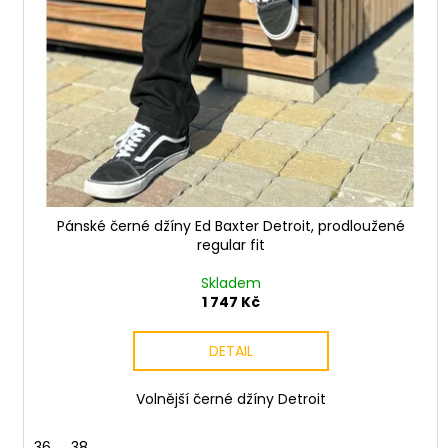
Pánské černé džíny Ed Baxter Detroit, prodloužené
regular fit
Skladem
1 747 Kč
DETAIL
Volnější černé džíny Detroit
36
38