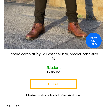
1 979
KČ
–9 %
Pánské černé džíny Ed Baxter Musto, prodloužené slim
fit
Skladem
1 785 Kč
DETAIL
Moderní slim stretch černé džíny
36
38