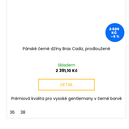
2 599
KČ
–8 %
Pánské černé džíny Brax Cadiz, prodloužené
Skladem
2 391,10 Kč
DETAIL
Prémiová kvalita pro vysoké gentlemany v černé barvě
36
38