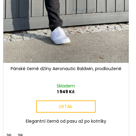
Pánské černé džíny Aeronautic Baldwin, prodloužené
Skladem
1 949 Kč
DETAIL
Elegantní černá od pasu až po kotníky
36
38