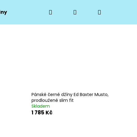
Hledat
Přihlášení
Nákupní
iny
Hodnocení obchodu
Moje objednávka
košík
Pánské černé džíny Ed Baxter Musto,
prodloužené slim fit
Skladem
1 785 Kč
Následující