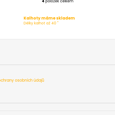
4
položek celkem
O
v
l
Kalhoty máme skladem
á
Délky kalhot až 40 "
d
a
c
í
p
r
v
k
y
v
chrany osobních údajů
ý
p
i
s
u