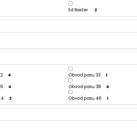
Ed Baxter
2
32
Obvod pasu 33
4
1
36
Obvod pasu 38
4
4
44
Obvod pasu 46
2
1