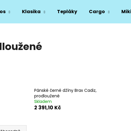
os
Klasika
Tepláky
Cargo
Mik
Co potřebujete najít?
dloužené
HLEDAT
Doporučujeme
Pánské černé džíny Brax Cadiz,
prodloužené
Skladem
2 391,10 Kč