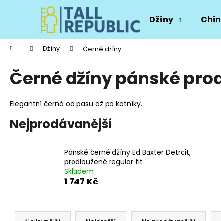
K
Přejít
na
o
Džíny
Chin
obsah
Zpět
Zpět
š
do
do
í
Domů
Džíny
Černé džíny
k
obchodu
obchodu
Černé džíny pánské pro
Elegantní černá od pasu až po kotníky.
Nejprodávanější
Pánské černé džíny Ed Baxter Detroit,
prodloužené regular fit
Skladem
1 747 Kč
Ř