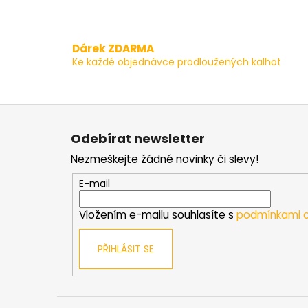
Dárek ZDARMA
Ke každé objednávce prodloužených kalhot
Z
á
Odebírat newsletter
p
Nezmeškejte žádné novinky či slevy!
a
t
E-mail
í
Vložením e-mailu souhlasíte s
podmínkami o
PŘIHLÁSIT SE