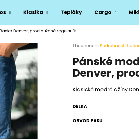
os
Klasika
Tepláky
Cargo
Mik
axter Denver, prodloužené regular fit
Co potřebujete najít?
Průměrné
1 hodnocení
Podrobnosti hodn
hodnocení
Pánské modr
produktu
HLEDAT
je
Denver, prod
5,0
z
5
Doporučujeme
hvězdiček.
Klasické modré džíny Den
DÉLKA
OBVOD PASU