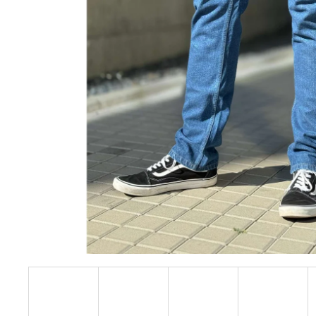
PÁNSKÉ ČERNÉ DŽÍNY AERONAUTIC
BALDWIN, PRODLOUŽENÉ
1 949 Kč