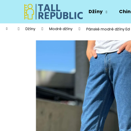
K
Přejít
na
o
Džíny
Chin
obsah
Zpět
Zpět
š
do
do
í
Domů
Džíny
Modré džíny
Pánské modré džíny Ed B
k
obchodu
obchodu