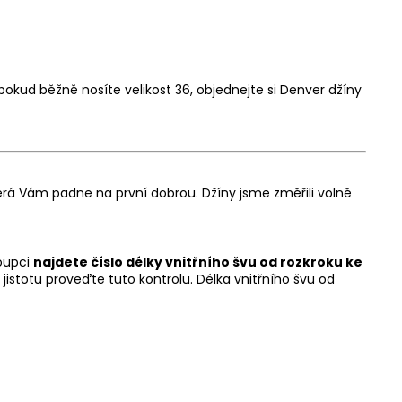
 pokud běžně nosíte velikost 36, objednejte si Denver džíny
rá Vám padne na první dobrou. Džíny jsme změřili volně
loupci
najdete číslo délky vnitřního švu od rozkroku ke
istotu proveďte tuto kontrolu. Délka vnitřního švu od