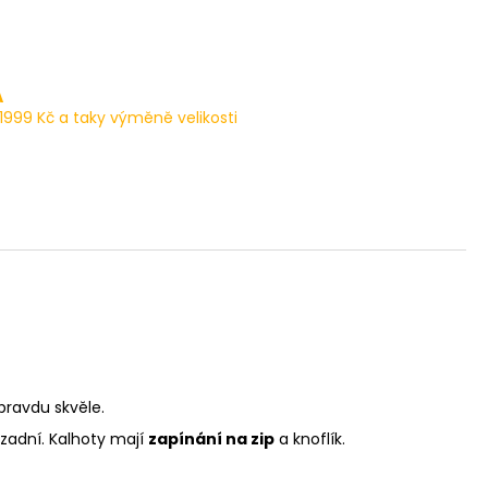
A
1999 Kč a taky výměně velikosti
opravdu skvěle.
 zadní. Kalhoty mají
zapínání na zip
a knoflík.