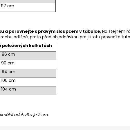
97 cm
u a porovnejte s pravým sloupcem v tabulce
. Na stejném ř
ochu odlišné, proto před objednávkou pro jistotu proveďte tuto
ně položených kalhotách
86 cm
90 cm
94 cm
100 cm
104 cm
imální odchylka je 2 cm.