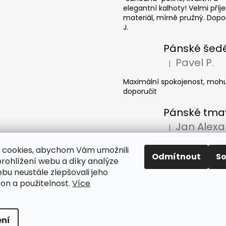
elegantní kalhoty! Velmi pří
materiál, mírně pružný. Dopor
J.
Pavel P.
|
Hodnocení produkt
Maximální spokojenost, mohu
doporučit
|
Hodnocení produkt
Džíny dobrý, doručení super.
 cookies, abychom Vám umožnili
Odmítnout
S
rohlížení webu a díky analýze
bu neustále zlepšovali jeho
kon a použitelnost.
Více
razena.
ní