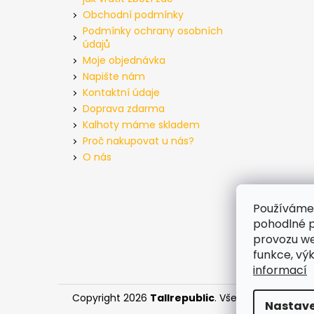
Obchodní podmínky
Podmínky ochrany osobních
údajů
Moje objednávka
Napište nám
Kontaktní údaje
Doprava zdarma
Kalhoty máme skladem
Proč nakupovat u nás?
O nás
Používáme
pohodlné p
provozu we
funkce, vý
informací
Copyright 2026
Tallrepublic
. Všechna práva vyh
Nastave