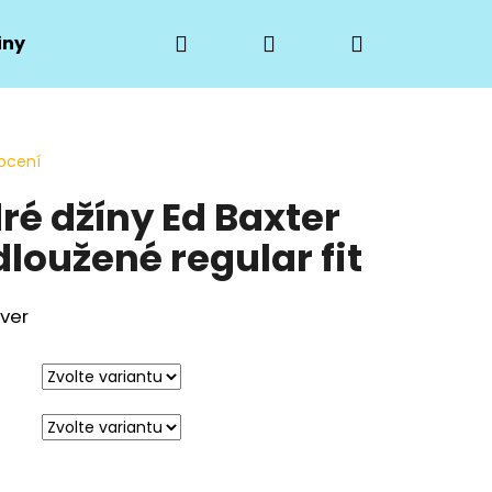
Hledat
Přihlášení
Nákupní
iny
Hodnocení obchodu
Moje objednávka
košík
ocení
é džíny Ed Baxter
loužené regular fit
ver
Následující