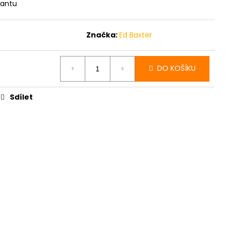
MODRÉ DŽÍNY BRAX
iantu
E, PRODLOUŽENÉ
Značka:
Ed Baxter
DO KOŠÍKU
t
Sdílet