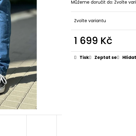
PÁNSKÁ ČERNÁ MIKINA S KAPUCÍ
PÁNSKÉ TMAVĚ 
Můžeme doručit do:
Zvolte var
TALLREPUBLIC LONGBRO, PRODLOUŽENÁ
CADIZ DARK BLU
1 799 Kč
2 399 Kč
Zvolte variantu
1 699 Kč
Měrná
cena:
Tisk
Zeptat se
Hlída