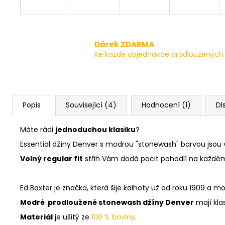
Dárek ZDARMA
Ke každé objednávce prodloužených 
Popis
Související (4)
Hodnocení (1)
Di
Máte rádi
jednoduchou klasiku
?
Essential džíny Denver s modrou "stonewash" barvou jsou 
Volný regular fit
střih Vám dodá pocit pohodlí na každé
Ed Baxter je značka, která šije kalhoty už od roku 1909 a m
Modré prodloužené stonewash džíny Denver
mají kla
Materiál
je ušitý ze
100 % bavlny
.