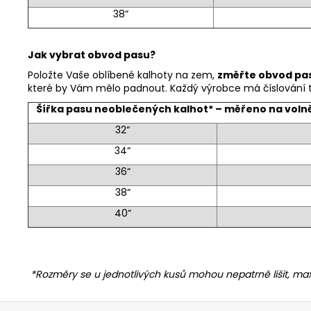
38“
Jak vybrat obvod pasu?
Položte Vaše oblíbené kalhoty na zem,
změřte obvod pas
které by Vám mělo padnout. Každý výrobce má číslování tr
Šířka pasu neoblečených kalhot* – měřeno na vol
32“
34“
36“
38“
40“
*Rozměry se u jednotlivých kusů mohou nepatrně lišit, max
Z