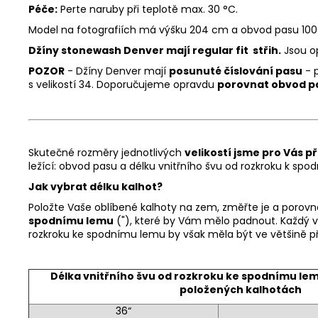
Péče:
Perte naruby při teplotě max. 30 °C.
Model na fotografiích má výšku 204 cm a obvod pasu 100
Džíny stonewash Denver mají regular fit střih.
Jsou op
POZOR
- Džíny Denver mají
posunuté číslování pasu
- p
s velikostí 34. Doporučujeme opravdu
porovnat obvod p
Skutečné rozměry jednotlivých
velikostí jsme pro Vás př
ležící: obvod pasu a délku vnitřního švu od rozkroku k sp
Jak vybrat délku kalhot?
Položte Vaše oblíbené kalhoty na zem, změřte je a porov
spodnímu lemu
("), které by Vám mělo padnout. Každý vý
rozkroku ke spodnímu lemu by však měla být ve většině pří
Délka vnitřního švu od rozkroku ke spodnímu le
položených kalhotách
36“