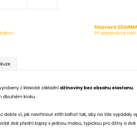
Doprava ZDARM
kalhot
Při objednávce nad 
skuze
vyrobeny z klasické základní
džínoviny bez obsahu elastanu
.
m dlouhém kroku.
oc dobře ví, jak navrhnout střih kalhot tak, aby na Vás vypadaly 
sické dvě přední kapsy s jednou malou, typickou pro džíny a dvě