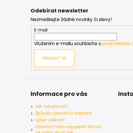
á
Odebírat newsletter
p
Nezmeškejte žádné novinky či slevy!
a
t
E-mail
í
Vložením e-mailu souhlasíte s
podmínkami o
PŘIHLÁSIT SE
Informace pro vás
Inst
Jak nakupovat?
Způsoby placení a doprava
Výběr velikosti
Oblečení Vám nepadne? Návod
jak vrátit zboží zde