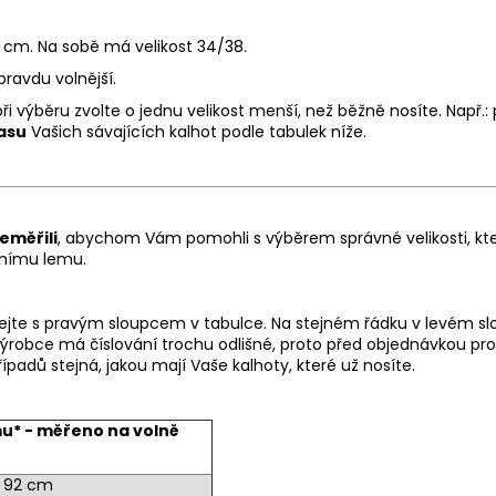
 cm. Na sobě má velikost 34/38.
ravdu volnější.
ři výběru zvolte o jednu velikost menší, než běžně nosíte. Např.:
asu
Vašich sávajících kalhot podle tabulek níže.
eměřili
, abychom Vám pomohli s výběrem správné velikosti, kte
odnímu lemu.
nejte s pravým sloupcem v tabulce. Na stejném řádku v levém s
robce má číslování trochu odlišné, proto před objednávkou pro j
padů stejná, jakou mají Vaše kalhoty, které už nosíte.
mu* - měřeno na volně
92 cm