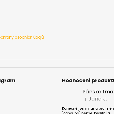
chrany osobních údajů
agram
Hodnocení produkt
Jana J.
|
Hodnocení produkt
Konečně jsem našla pro mé
"čahouna" pěkné, kvalitní a