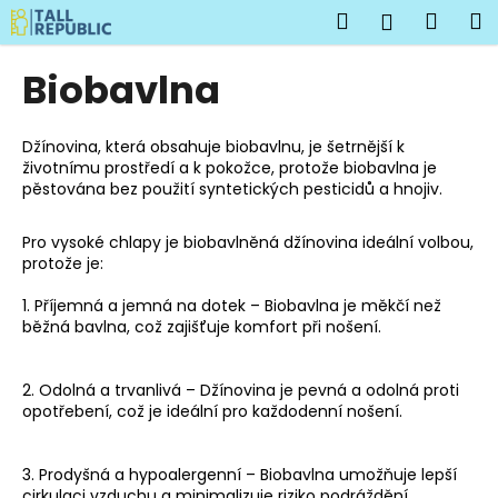
K
Přejít
Hledat
Náku
M
Přihlášen
na
o
obsah
Zpět
Zpět
košík
š
Biobavlna
í
C
k
o
Džínovina, která obsahuje biobavlnu, je šetrnější k
životnímu prostředí a k pokožce, protože biobavlna je
p
pěstována bez použití syntetických pesticidů a hnojiv.
o
t
Pro vysoké chlapy je biobavlněná džínovina ideální volbou,
ř
protože je:
e
1. Příjemná a jemná na dotek – Biobavlna je měkčí než
b
běžná bavlna, což zajišťuje komfort při nošení.
u
j
2. Odolná a trvanlivá – Džínovina je pevná a odolná proti
e
opotřebení, což je ideální pro každodenní nošení.
t
e
3. Prodyšná a hypoalergenní – Biobavlna umožňuje lepší
n
cirkulaci vzduchu a minimalizuje riziko podráždění