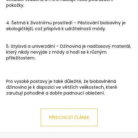
pokožky.
a
j
í
4. Šetrná k životnímu prostředí – Pěstování biobavlny je
ekologičtější, což přispívá k udržitelnosti módy.
t
?
5. Stylová a univerzální – Džínovina je nadčasový materiál,
který nikdy nevyjde z módy a hodí se k různým
příležitostem.
HLEDAT
Pro vysoké postavy je také důležité, že biobavlněná
džínovina je k dispozici ve větších velikostech, které
zaručují pohodlné a dobře padnoucí oblečení.
D
o
p
PŘEDCHOZÍ ČLÁNEK
o
r
u
Z