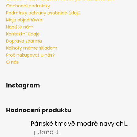
Obchodní podmínky
Podmínky ochrany osobních údajů
Moje objednávka
Napište nám
Kontaktní údaje
Doprava zdarma
Kalhoty máme skladem
Proč nakupovat u nás?
O nás
Instagram
Hodnocení produktu
Pánské tmavě modré navy chinos Ed Baxter, prodloužené
Jana J.
|
Hodnocení produktu je 5 z 5 hvězdiček.