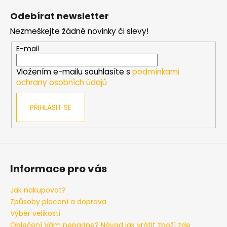
č
á
u
Odebírat newsletter
p
j
Nezmeškejte žádné novinky či slevy!
e
a
m
t
E-mail
e
í
Vložením e-mailu souhlasíte s
podmínkami
ochrany osobních údajů
PÁNSKÁ
ČERNÁ
MIKINA
PŘIHLÁSIT SE
S
KAPUCÍ
TALLREPUBLIC
LONGBRO,
PRODLOUŽENÁ
1
Informace pro vás
799
Kč
Jak nakupovat?
Způsoby placení a doprava
Výběr velikosti
Oblečení Vám nepadne? Návod jak vrátit zboží zde