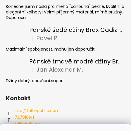
Konečně jsem našla pro mého "čahouna" pěkné, kvalitní a
elegantní kalhoty! Velmi příjemný materiál, mírně pružný.
Doporučuji. J.
Pánské šedé džíny Brax Cadiz Grey smoke, prodloužené
Pavel P.
|
Hodnocení produktu je 5 z 5 hvězdiček.
Maximální spokojenost, mohu jen doporučit
Pánské tmavě modré džíny Brax Cadiz Dark blue, prodloužené
Jan Alexandr M.
|
Hodnocení produktu je 5 z 5 hvězdiček.
Džíny dobrý, doručení super.
Kontakt
info
@
tallrepublic.com
727818141
tallrepublic.cz
tallrepublic.cz/