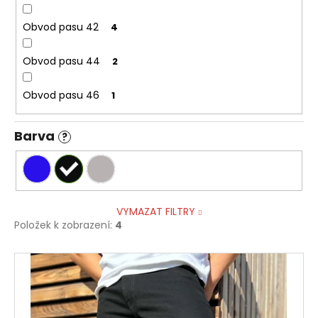
Obvod pasu 42
4
Obvod pasu 44
2
Obvod pasu 46
1
Barva
?
VYMAZAT FILTRY
Položek k zobrazení:
4
V
ý
p
i