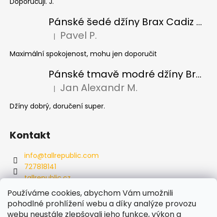
Doporučuji. J.
Pánské šedé džíny Brax Cadiz Grey smoke, prodloužené
Pavel P.
|
Hodnocení produktu je 5 z 5 hvězdiček.
Maximální spokojenost, mohu jen doporučit
Pánské tmavě modré džíny Brax Cadiz Dark blue, prodloužené
Jan Alexandr M.
|
Hodnocení produktu je 5 z 5 hvězdiček.
Džíny dobrý, doručení super.
Kontakt
info
@
tallrepublic.com
727818141
tallrepublic.cz
tallrepublic.cz/
Používáme cookies, abychom Vám umožnili
727818141
pohodlné prohlížení webu a díky analýze provozu
webu neustále zlepšovali jeho funkce, výkon a