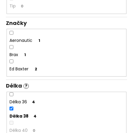
č
Tip
u
0
j
e
Značky
m
e
Aeronautic
1
PÁNSKÉ
Brax
1
ČERNÉ
DŽÍNY
ED
Ed Baxter
2
BAXTER
DETROIT,
PRODLOUŽENÉ
Délka
REGULAR
?
FIT
1
Délka 36
4
747
Kč
Délka 38
4
Délka 40
0