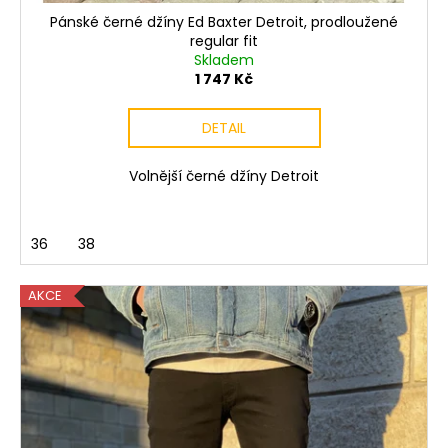
Pánské černé džíny Ed Baxter Detroit, prodloužené
regular fit
Skladem
1 747 Kč
DETAIL
Volnější černé džíny Detroit
36
38
AKCE