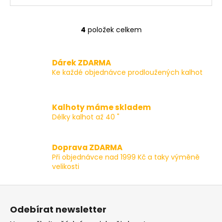
4
položek celkem
O
v
l
Dárek ZDARMA
á
Ke každé objednávce prodloužených kalhot
d
a
c
Kalhoty máme skladem
í
Délky kalhot až 40 "
p
r
v
Doprava ZDARMA
k
Při objednávce nad 1999 Kč a taky výměně
y
velikosti
v
ý
Z
p
á
i
Odebírat newsletter
p
s