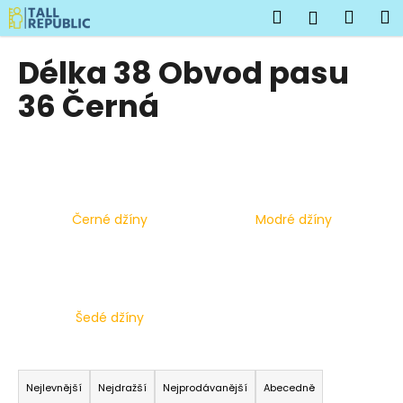
K
Přejít
Hledat
Náku
M
Přihlášen
na
o
obsah
Zpět
Zpět
košík
š
Délka 38 Obvod pasu
í
C
36 Černá
k
o
p
o
t
ř
Černé džíny
Modré džíny
e
b
u
j
Šedé džíny
e
t
Ř
e
a
Nejlevnější
Nejdražší
Nejprodávanější
Abecedně
n