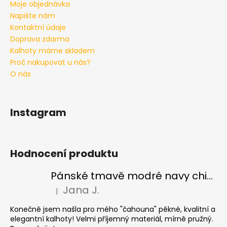
Moje objednávka
Napište nám
Kontaktní údaje
Doprava zdarma
Kalhoty máme skladem
Proč nakupovat u nás?
O nás
Instagram
Hodnocení produktu
Pánské tmavě modré navy chinos Ed Baxter, prodloužené
Jana J.
|
Hodnocení produktu je 5 z 5 hvězdiček.
Konečně jsem našla pro mého "čahouna" pěkné, kvalitní a
elegantní kalhoty! Velmi příjemný materiál, mírně pružný.