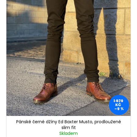
1 979
KČ
–9 %
Pánské černé džíny Ed Baxter Musto, prodloužené
slim fit
Skladem