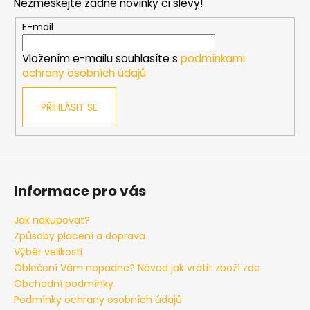
Nezmeškejte žádné novinky či slevy!
a
u
t
E-mail
í
Vložením e-mailu souhlasíte s
podmínkami
ochrany osobních údajů
PŘIHLÁSIT SE
Informace pro vás
Jak nakupovat?
Způsoby placení a doprava
Výběr velikosti
Oblečení Vám nepadne? Návod jak vrátit zboží zde
Obchodní podmínky
Podmínky ochrany osobních údajů