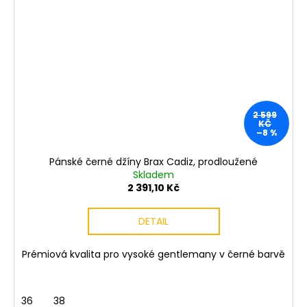
2 599
KČ
–8 %
Pánské černé džíny Brax Cadiz, prodloužené
Skladem
2 391,10 Kč
DETAIL
Prémiová kvalita pro vysoké gentlemany v černé barvě
36
38