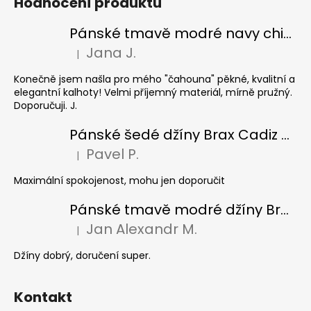
Hodnocení produktu
Pánské tmavě modré navy chinos Ed Baxter, prodloužené
Jana J.
|
Hodnocení produktu je 5 z 5 hvězdiček.
Konečně jsem našla pro mého "čahouna" pěkné, kvalitní a
elegantní kalhoty! Velmi příjemný materiál, mírně pružný.
Doporučuji. J.
Pánské šedé džíny Brax Cadiz Grey smoke, prodloužené
Pavel P.
|
Hodnocení produktu je 5 z 5 hvězdiček.
Maximální spokojenost, mohu jen doporučit
Pánské tmavě modré džíny Brax Cadiz Dark blue, prodloužené
Jan Alexandr M.
|
Hodnocení produktu je 5 z 5 hvězdiček.
Džíny dobrý, doručení super.
Kontakt