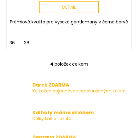
DETAIL
Prémiová kvalita pro vysoké gentlemany v černé barvě
36
38
4
položek celkem
O
v
l
Dárek ZDARMA
á
Ke každé objednávce prodloužených kalhot
d
a
c
Kalhoty máme skladem
í
Délky kalhot až 40 "
p
r
v
Doprava ZDARMA