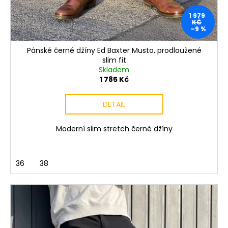
1 979
KČ
–9 %
Pánské černé džíny Ed Baxter Musto, prodloužené
slim fit
Skladem
1 785 Kč
DETAIL
Moderní slim stretch černé džíny
36
38