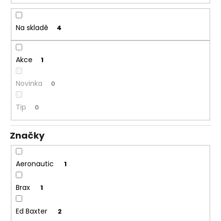
č
t
u
ů
j
Na skladě
4
e
m
e
Akce
1
Novinka
0
PÁNSKÉ
TMAVĚ
MODRÉ
Tip
0
DŽÍNY
BRAX
CADIZ
Značky
DARK
BLUE,
PRODLOUŽENÉ
Aeronautic
2
1
399
Kč
Brax
1
Ed Baxter
2