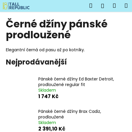
K
Přejít
Hledat
Náku
M
Přihlášen
na
o
obsah
Zpět
Zpět
košík
š
Černé džíny pánské
í
C
prodloužené
k
o
p
Elegantní černá od pasu až po kotníky.
o
Nejprodávanější
t
ř
e
Pánské černé džíny Ed Baxter Detroit,
b
prodloužené regular fit
Skladem
u
1 747 Kč
j
e
Pánské černé džíny Brax Cadiz,
t
prodloužené
e
Skladem
2 391,10 Kč
n