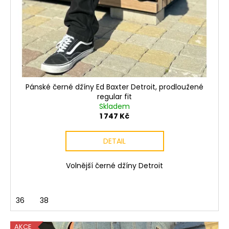
Pánské černé džíny Ed Baxter Detroit, prodloužené
regular fit
Skladem
1 747 Kč
DETAIL
Volnější černé džíny Detroit
36
38
AKCE