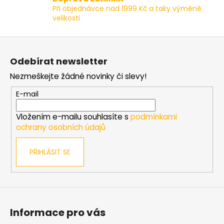
k
Při objednávce nad 1999 Kč a taky výměně
y
velikosti
v
ý
Z
p
á
i
Odebírat newsletter
p
s
Nezmeškejte žádné novinky či slevy!
a
u
t
E-mail
í
Vložením e-mailu souhlasíte s
podmínkami
ochrany osobních údajů
PŘIHLÁSIT SE
Informace pro vás