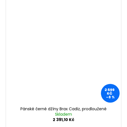
2 599
KČ
–8 %
Pánské černé džíny Brax Cadiz, prodloužené
Skladem
2 391,10 Kč