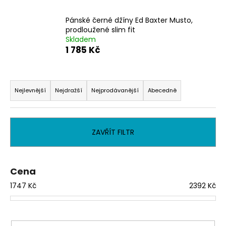
a
Pánské černé džíny Ed Baxter Musto,
j
prodloužené slim fit
í
Skladem
t
1 785 Kč
?
Ř
a
Nejlevnější
Nejdražší
Nejprodávanější
Abecedně
z
e
HLEDAT
n
ZAVŘÍT FILTR
í
p
D
r
o
Cena
o
p
1747
Kč
2392
Kč
o
d
r
u
u
k