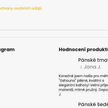
chrany osobních údajů
agram
Hodnocení produkt
Jana J.
|
Hodnocení produkt
Konečně jsem našla pro mé
"čahouna" pěkné, kvalitní a
elegantní kalhoty! Velmi pří
materiál, mírně pružný. Dopor
J.