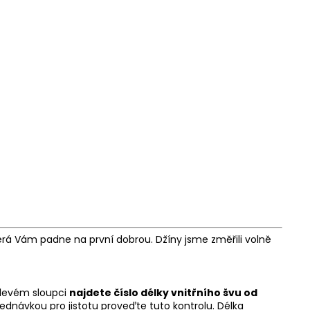
rá Vám padne na první dobrou. Džíny jsme změřili volně
 levém sloupci
najdete číslo délky vnitřního švu od
ednávkou pro jistotu proveďte tuto kontrolu. Délka