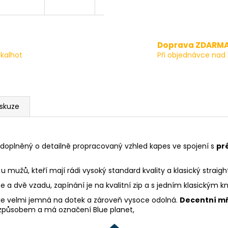
Doprava ZDARM
kalhot
Při objednávce nad 
iskuze
 doplněný o detailně propracovaný vzhled kapes ve spojení s
pr
u mužů, kteří mají rádi vysoký standard kvality a klasický straight
a dvě vzadu, zapínání je na kvalitní zip a s jedním klasickým k
je velmi jemná na dotek a zároveň vysoce odolná.
Decentní mř
působem a má označení Blue planet,