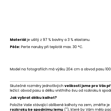
Materiál
je ušitý z 97 % bavlny a 3 % elastanu.
Péče:
Perte naruby při teplotě max. 30 °C.
Model na fotografiích má výšku 204 cm a obvod pasu 100 
Skutečné rozměry jednotlivých
velikostí jsme pro Vás př
ležící: obvod pasu a délku vnitřního švu od rozkroku k sp
Jak vybrat délku kalhot?
Položte Vaše stávající oblíbené kalhoty na zem, změřte j
rozkroku ke spodnímu lemu
("), které by Vám mělo padn