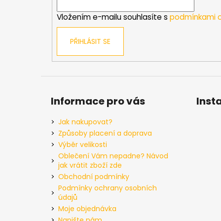
í
Vložením e-mailu souhlasíte s
podmínkami o
PŘIHLÁSIT SE
Informace pro vás
Inst
Jak nakupovat?
Způsoby placení a doprava
Výběr velikosti
Oblečení Vám nepadne? Návod
jak vrátit zboží zde
Obchodní podmínky
Podmínky ochrany osobních
údajů
Moje objednávka
Napište nám