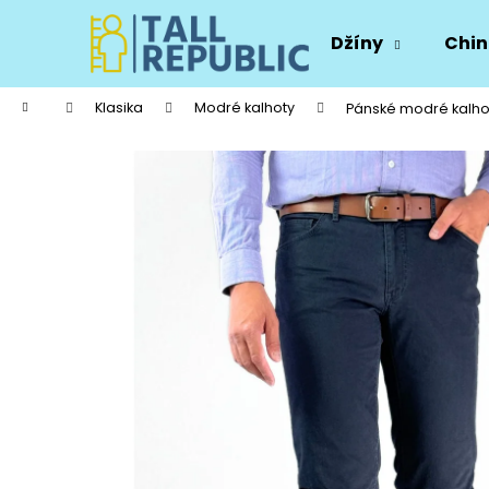
K
Přejít
na
o
Džíny
Chin
obsah
Zpět
Zpět
š
do
do
í
Domů
Klasika
Modré kalhoty
Pánské modré kalho
k
obchodu
obchodu