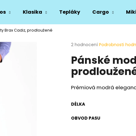
os
Klasika
Tepláky
Cargo
Mik
ty Brax Cadiz, prodloužené
Co potřebujete najít?
Průměrné
2 hodnocení
Podrobnosti hod
hodnocení
Pánské modr
produktu
HLEDAT
je
prodloužen
5,0
z
5
Doporučujeme
hvězdiček.
Prémiová modrá elegan
DÉLKA
OBVOD PASU