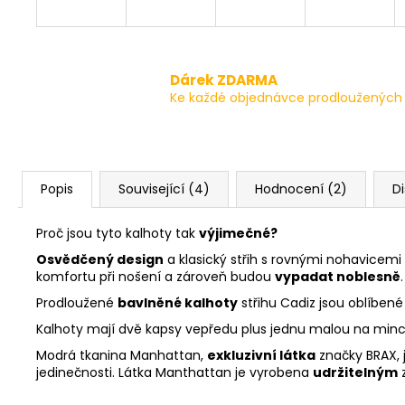
Dárek ZDARMA
Ke každé objednávce prodloužených 
Popis
Související (4)
Hodnocení (2)
D
Proč jsou tyto kalhoty tak
výjimečné?
Osvědčený design
a klasický střih s rovnými nohavicemi
komfortu při nošení a zároveň budou
vypadat noblesně
.
Prodloužené
bavlněné kalhoty
střihu Cadiz jsou oblíbené 
Kalhoty mají dvě kapsy vepředu plus jednu malou na mince 
Modrá tkanina Manhattan,
exkluzivní látka
značky BRAX, 
jedinečnosti. Látka Manthattan je vyrobena
udržitelným
z