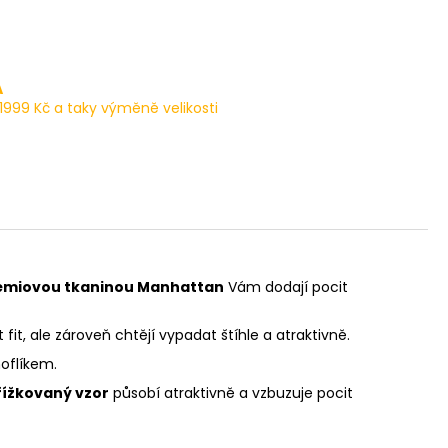
A
1999 Kč a taky výměně velikosti
émiovou tkaninou Manhattan
Vám dodají pocit
 fit, ale zároveň chtějí vypadat štíhle a atraktivně.
noflíkem.
ížkovaný vzor
působí atraktivně a vzbuzuje pocit