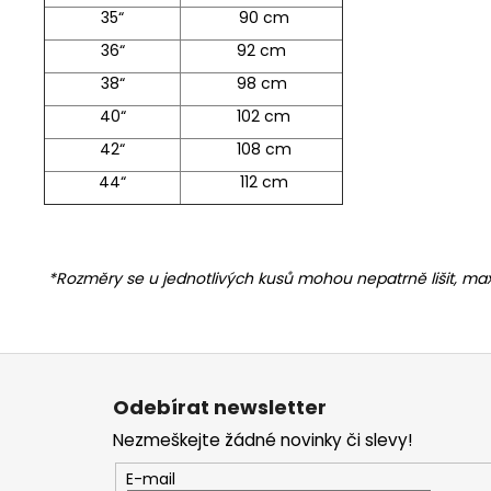
35“
90 cm
36“
92 cm
38“
98 cm
40“
102 cm
42“
108 cm
44“
112 cm
*Rozměry se u jednotlivých kusů mohou nepatrně lišit, max
Z
á
Odebírat newsletter
p
Nezmeškejte žádné novinky či slevy!
a
t
E-mail