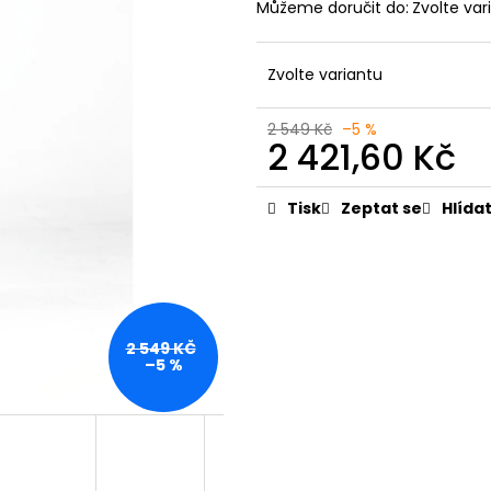
PÁNSKÉ ŠEDÉ CHINOS ED BAXTER,
PÁNSKÉ ČERNÉ D
Můžeme doručit do:
Zvolte var
PRODLOUŽENÉ
BALDWIN, PROD
1 799 Kč
1 949 Kč
Zvolte variantu
2 549 Kč
–5 %
2 421,60 Kč
Měrná
cena:
Tisk
Zeptat se
Hlída
2 549 KČ
–5 %