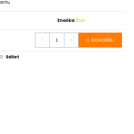
ŽÍNY AERONAUTIC
iantu
LOUŽENÉ
Značka:
Brax
DO KOŠÍKU
t
Sdílet