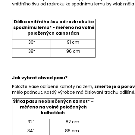
vnitřního švu od rozkroku ke spodnímu lemu by však měla b
Délka vnitřního švu od rozkroku ke
spodnímu lemu* - měřeno na volně
položených kalhotách
36“
91 cm
38“
96 cm
Jak vybrat obvod pasu?
Položte Vaše oblíbené kalhoty na zem,
změřte je a poro
mělo padnout. Každý výrobce má číslování trochu odlišné,
Šířka pasu neoblečených kalhot* –
měřeno na volně položených
kalhotách
32“
82 cm
34“
88 cm