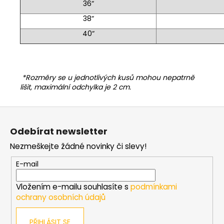
36“
38“
40“
*Rozměry se u jednotlivých kusů mohou nepatrně
lišit, maximální odchylka je 2 cm.
Z
á
Odebírat newsletter
p
Nezmeškejte žádné novinky či slevy!
a
t
E-mail
í
Vložením e-mailu souhlasíte s
podmínkami
ochrany osobních údajů
PŘIHLÁSIT SE