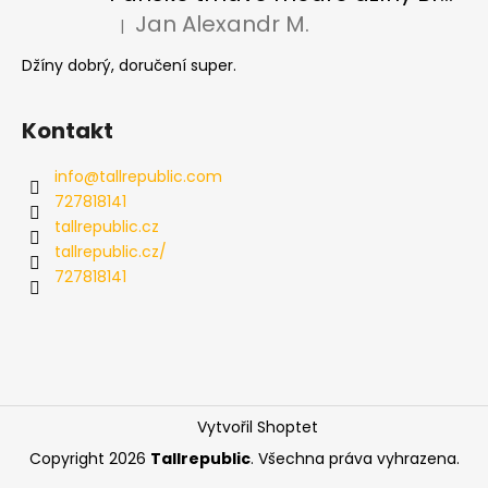
Jan Alexandr M.
|
Hodnocení produktu je 5 z 5 hvězdiček.
Džíny dobrý, doručení super.
Kontakt
info
@
tallrepublic.com
727818141
tallrepublic.cz
tallrepublic.cz/
727818141
Vytvořil Shoptet
Copyright 2026
Tallrepublic
. Všechna práva vyhrazena.