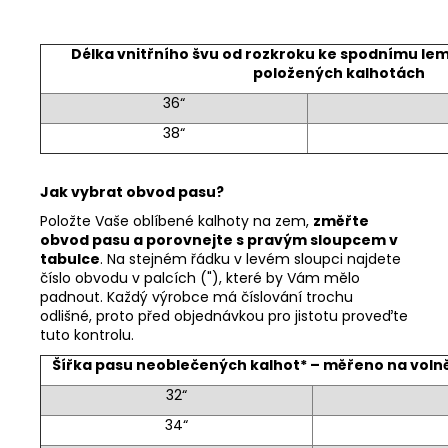
Délka vnitřního švu od rozkroku ke spodnímu le
položených kalhotách
36“
38“
Jak vybrat obvod pasu?
Položte Vaše oblíbené kalhoty na zem,
změřte
obvod pasu a porovnejte s pravým sloupcem v
tabulce
. Na stejném řádku v levém sloupci najdete
číslo obvodu v palcích ("), které by Vám mělo
padnout. Každý výrobce má číslování trochu
odlišné, proto před objednávkou pro jistotu proveďte
tuto kontrolu.
Šířka pasu neoblečených kalhot* – měřeno na vol
32“
34“