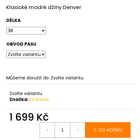
č
u
Klasické modré džíny Denver
j
e
DÉLKA
m
e
OBVOD PASU
PÁNSKÉ
TMAVĚ
MODRÉ
DŽÍNY
BRAX
Můžeme doručit do:
Zvolte variantu
CADIZ
DARK
BLUE,
Zvolte variantu
PRODLOUŽENÉ
Značka:
Ed Baxter
2
399
1 699 Kč
Kč
Měrná
DO KOŠÍKU
cena: