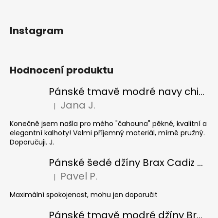
Instagram
Hodnocení produktu
Pánské tmavě modré navy chinos Ed Baxter, prodloužené
Jana J.
|
Hodnocení produktu je 5 z 5 hvězdiček.
Konečně jsem našla pro mého "čahouna" pěkné, kvalitní a
elegantní kalhoty! Velmi příjemný materiál, mírně pružný.
Doporučuji. J.
Pánské šedé džíny Brax Cadiz Grey smoke, prodloužené
Pavel P.
|
Hodnocení produktu je 5 z 5 hvězdiček.
Maximální spokojenost, mohu jen doporučit
Pánské tmavě modré džíny Brax Cadiz Dark blue, prodloužené