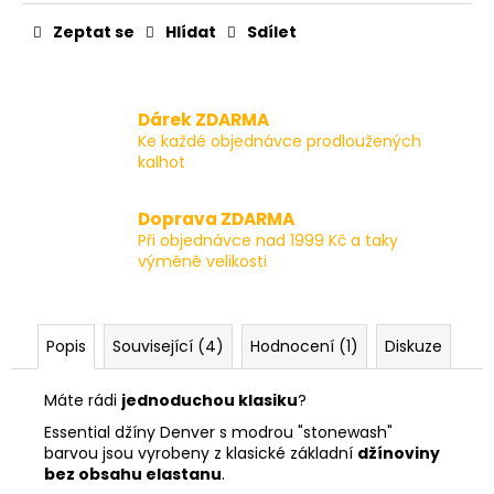
Zeptat se
Hlídat
Sdílet
Dárek ZDARMA
Ke každé objednávce prodloužených
kalhot
Doprava ZDARMA
Při objednávce nad 1999 Kč a taky
výměně velikosti
Popis
Související (4)
Hodnocení (1)
Diskuze
Máte rádi
jednoduchou klasiku
?
Essential džíny Denver s modrou "stonewash"
barvou jsou vyrobeny z klasické základní
džínoviny
bez obsahu elastanu
.