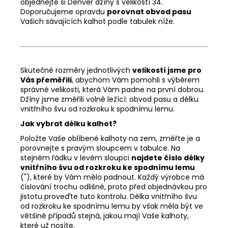
objednejte si Denver džíny s velikostí 34.
Doporučujeme opravdu
porovnat obvod pasu
Vašich sávajících kalhot podle tabulek níže.
Skutečné rozměry jednotlivých
velikostí jsme pro
Vás přeměřili
, abychom Vám pomohli s výběrem
správné velikosti, která Vám padne na první dobrou.
Džíny jsme změřili volně ležící: obvod pasu a délku
vnitřního švu od rozkroku k spodnímu lemu.
Jak vybrat délku kalhot?
Položte Vaše oblíbené kalhoty na zem, změřte je a
porovnejte s pravým sloupcem v tabulce. Na
stejném řádku v levém sloupci
najdete číslo délky
vnitřního švu od rozkroku ke spodnímu lemu
("), které by Vám mělo padnout. Každý výrobce má
číslování trochu odlišné, proto před objednávkou pro
jistotu proveďte tuto kontrolu. Délka vnitřního švu
od rozkroku ke spodnímu lemu by však měla být ve
většině případů stejná, jakou mají Vaše kalhoty,
které už nosíte.