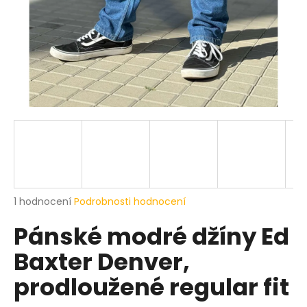
a
j
í
t
?
HLEDAT
Průměrné
1 hodnocení
Podrobnosti hodnocení
hodnocení
D
Pánské modré džíny Ed
produktu
o
je
p
Baxter Denver,
5,0
o
z
r
prodloužené regular fit
5
u
hvězdiček.