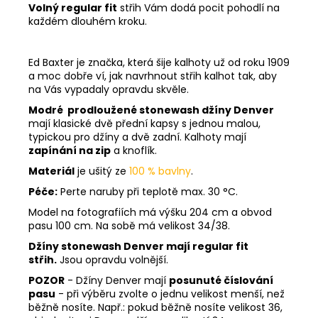
Volný regular fit
střih Vám dodá pocit pohodlí na
každém dlouhém kroku.
Ed Baxter je značka, která šije kalhoty už od roku 1909
a moc dobře ví, jak navrhnout střih kalhot tak, aby
na Vás vypadaly opravdu skvěle.
Modré prodloužené stonewash džíny Denver
mají klasické dvě přední kapsy s jednou malou,
typickou pro džíny a dvě zadní. Kalhoty mají
zapínání na zip
a knoflík.
Materiál
je ušitý ze
100 % bavlny
.
Péče:
Perte naruby při teplotě max. 30 °C.
Model na fotografiích má výšku 204 cm a obvod
pasu 100 cm. Na sobě má velikost 34/38.
Džíny stonewash Denver mají regular fit
střih.
Jsou opravdu volnější.
POZOR
- Džíny Denver mají
posunuté číslování
pasu
- při výběru zvolte o jednu velikost menší, než
běžně nosíte. Např.: pokud běžně nosíte velikost 36,