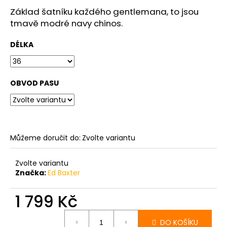
č
u
Základ šatníku každého gentlemana, to jsou
j
tmavě modré navy chinos.
e
m
DÉLKA
e
OBVOD PASU
PÁNSKÁ
ČERNÁ
MIKINA
S
KAPUCÍ
TALLREPUBLIC
LONGBRO,
Můžeme doručit do:
Zvolte variantu
PRODLOUŽENÁ
1
Zvolte variantu
799
Značka:
Ed Baxter
Kč
1 799 Kč
Měrná
DO KOŠÍKU
cena: