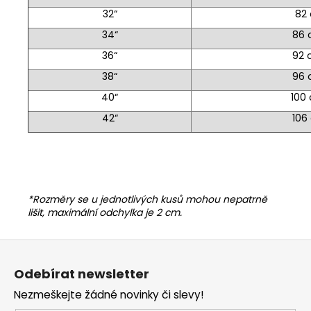
32“
82
34“
86
36“
92
38“
96
40“
100
42“
106
*Rozměry se u jednotlivých kusů mohou nepatrně
lišit, maximální odchylka je 2 cm.
Z
á
Odebírat newsletter
p
Nezmeškejte žádné novinky či slevy!
a