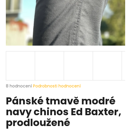
a
j
í
t
?
HLEDAT
Průměrné
8 hodnocení
Podrobnosti hodnocení
hodnocení
D
Pánské tmavě modré
produktu
o
je
p
navy chinos Ed Baxter,
5,0
o
z
r
prodloužené
5
u
hvězdiček.