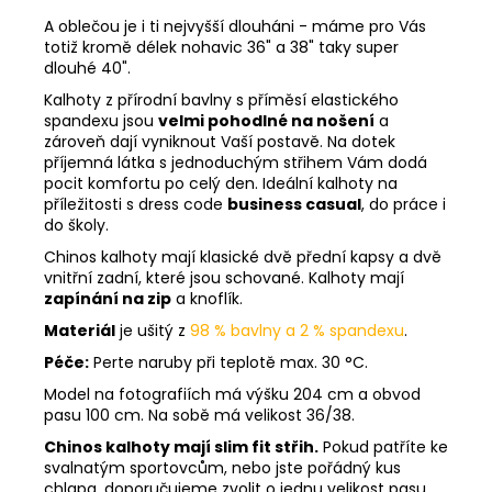
A oblečou je i ti nejvyšší dlouháni - máme pro Vás
totiž kromě délek nohavic 36" a 38" taky super
dlouhé 40".
Kalhoty z přírodní bavlny s příměsí elastického
spandexu jsou
velmi pohodlné na nošení
a
zároveň dají vyniknout Vaší postavě. Na dotek
příjemná látka s jednoduchým střihem Vám dodá
pocit komfortu po celý den. Ideální kalhoty na
příležitosti s dress code
business casual
, do práce i
do školy.
Chinos kalhoty mají klasické dvě přední kapsy a dvě
vnitřní zadní, které jsou schované. Kalhoty mají
zapínání na zip
a knoflík.
Materiál
je ušitý z
98 % bavlny a 2 % spandexu
.
Péče:
Perte naruby při teplotě max. 30 °C.
Model na fotografiích má výšku 204 cm a obvod
pasu 100 cm. Na sobě má velikost 36/38.
Chinos kalhoty mají slim fit střih.
Pokud patříte ke
svalnatým sportovcům, nebo jste pořádný kus
chlapa, doporučujeme zvolit o jednu velikost pasu