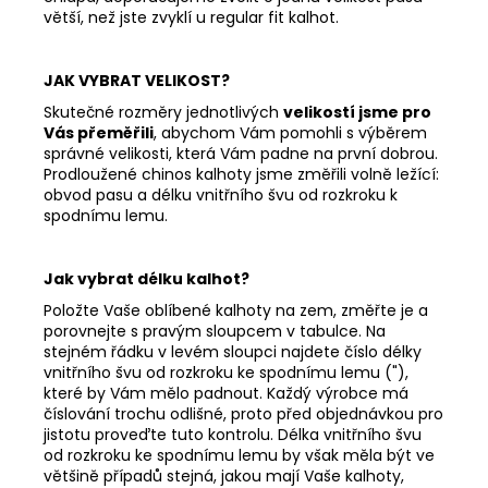
větší, než jste zvyklí u regular fit kalhot.
JAK VYBRAT VELIKOST?
Skutečné rozměry jednotlivých
velikostí jsme pro
Vás přeměřili
, abychom Vám pomohli s výběrem
správné velikosti, která Vám padne na první dobrou.
Prodloužené chinos kalhoty jsme změřili volně ležící:
obvod pasu a délku vnitřního švu od rozkroku k
spodnímu lemu.
Jak vybrat délku kalhot?
Položte Vaše oblíbené kalhoty na zem, změřte je a
porovnejte s pravým sloupcem v tabulce. Na
stejném řádku v levém sloupci najdete číslo délky
vnitřního švu od rozkroku ke spodnímu lemu ("),
které by Vám mělo padnout. Každý výrobce má
číslování trochu odlišné, proto před objednávkou pro
jistotu proveďte tuto kontrolu. Délka vnitřního švu
od rozkroku ke spodnímu lemu by však měla být ve
většině případů stejná, jakou mají Vaše kalhoty,