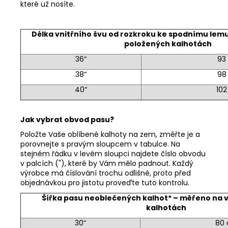
které už nosíte.
Délka vnitřního švu od rozkroku ke spodnímu lemu
položených kalhotách
36“
93
38“
98
40“
10
Jak vybrat obvod pasu?
Položte Vaše oblíbené kalhoty na zem, změřte je a
porovnejte s pravým sloupcem v tabulce. Na
stejném řádku v levém sloupci najdete číslo obvodu
v palcích ("), které by Vám mělo padnout. Každý
výrobce má číslování trochu odlišné, proto před
objednávkou pro jistotu proveďte tuto kontrolu.
Šířka pasu neoblečených kalhot* – měřeno na 
kalhotách
30“
80