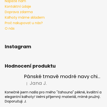
Napište nám
Kontaktní údaje
Doprava zdarma
Kalhoty máme skladem
Proč nakupovat u nás?
O nás
Instagram
Hodnocení produktu
Pánské tmavě modré navy chinos Ed Baxter, prodloužené
Jana J.
|
Hodnocení produktu je 5 z 5 hvězdiček.
Konečně jsem našla pro mého "čahouna" pěkné, kvalitní a
elegantní kalhoty! Velmi příjemný materiál, mírně pružný.
Doporučuji. J.