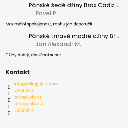
Pánské šedé džíny Brax Cadiz Grey smoke, prodloužené
Pavel P.
|
Hodnocení produktu je 5 z 5 hvězdiček.
Maximální spokojenost, mohu jen doporučit
Pánské tmavě modré džíny Brax Cadiz Dark blue, prodloužené
Jan Alexandr M.
|
Hodnocení produktu je 5 z 5 hvězdiček.
Džíny dobrý, doručení super.
Kontakt
info
@
tallrepublic.com
727818141
tallrepublic.cz
tallrepublic.cz/
727818141