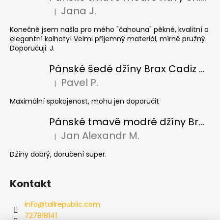
Jana J.
|
Hodnocení produktu je 5 z 5 hvězdiček.
Konečně jsem našla pro mého "čahouna" pěkné, kvalitní a
elegantní kalhoty! Velmi příjemný materiál, mírně pružný.
Doporučuji. J.
Pánské šedé džíny Brax Cadiz Grey smoke, prodloužené
Pavel P.
|
Hodnocení produktu je 5 z 5 hvězdiček.
Maximální spokojenost, mohu jen doporučit
Pánské tmavě modré džíny Brax Cadiz Dark blue, prodloužené
Jan Alexandr M.
|
Hodnocení produktu je 5 z 5 hvězdiček.
Džíny dobrý, doručení super.
Kontakt
info
@
tallrepublic.com
727818141