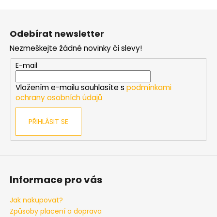
v
ý
Z
p
á
i
Odebírat newsletter
p
s
Nezmeškejte žádné novinky či slevy!
a
u
t
E-mail
í
Vložením e-mailu souhlasíte s
podmínkami
ochrany osobních údajů
PŘIHLÁSIT SE
Informace pro vás
Jak nakupovat?
Způsoby placení a doprava