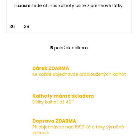
Luxusní šedé chinos kalhoty ušité z prémiové látky.
36
38
5
položek celkem
O
v
l
Dárek ZDARMA
á
Ke každé objednávce prodloužených kalhot
d
a
c
Kalhoty máme skladem
í
Délky kalhot až 40 "
p
r
v
Doprava ZDARMA
k
Při objednávce nad 1999 Kč a taky výměně
y
velikosti