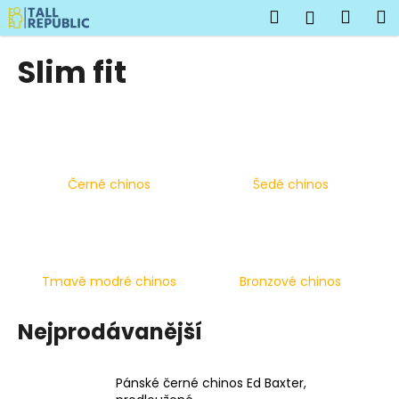
K
Přejít
Hledat
Náku
M
Přihlášen
na
o
obsah
Zpět
Zpět
košík
š
Slim fit
í
C
k
o
p
o
Černé chinos
Šedé chinos
t
ř
e
b
u
Tmavě modré chinos
Bronzové chinos
j
e
Nejprodávanější
t
e
Pánské černé chinos Ed Baxter,
n