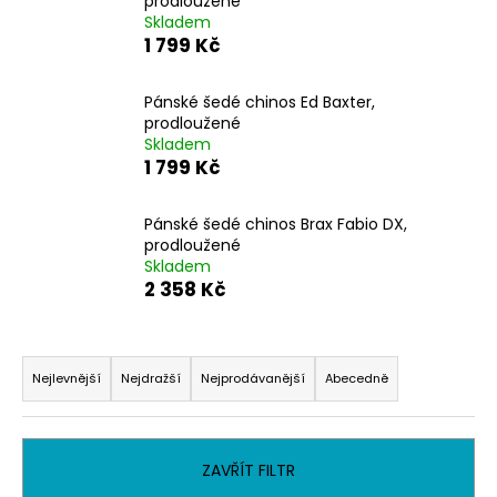
prodloužené
a
Skladem
1 799 Kč
j
í
Pánské šedé chinos Ed Baxter,
t
prodloužené
?
Skladem
1 799 Kč
Pánské šedé chinos Brax Fabio DX,
prodloužené
HLEDAT
Skladem
2 358 Kč
Ř
D
o
a
Nejlevnější
Nejdražší
Nejprodávanější
Abecedně
p
z
o
e
r
n
ZAVŘÍT FILTR
u