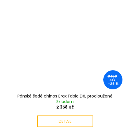
3 199
KČ
–26 %
Pánské šedé chinos Brax Fabio DX, prodloužené
Skladem
2 358 Kč
DETAIL