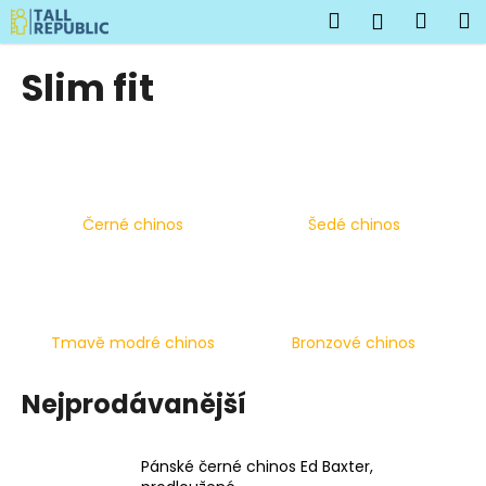
K
Přejít
Hledat
Náku
M
Přihlášen
na
o
obsah
Zpět
Zpět
košík
š
Slim fit
í
C
k
o
p
o
Černé chinos
Šedé chinos
t
ř
e
b
u
Tmavě modré chinos
Bronzové chinos
j
e
Nejprodávanější
t
e
Pánské černé chinos Ed Baxter,
n