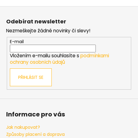
v
ý
Z
p
á
i
Odebírat newsletter
p
s
Nezmeškejte žádné novinky či slevy!
a
u
t
E-mail
í
Vložením e-mailu souhlasíte s
podmínkami
ochrany osobních údajů
PŘIHLÁSIT SE
Informace pro vás
Jak nakupovat?
Způsoby placení a doprava