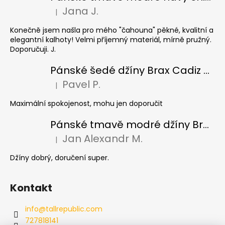
Jana J.
|
Hodnocení produktu je 5 z 5 hvězdiček.
Konečně jsem našla pro mého "čahouna" pěkné, kvalitní a
elegantní kalhoty! Velmi příjemný materiál, mírně pružný.
Doporučuji. J.
Pánské šedé džíny Brax Cadiz Grey smoke, prodloužené
Pavel P.
|
Hodnocení produktu je 5 z 5 hvězdiček.
Maximální spokojenost, mohu jen doporučit
Pánské tmavě modré džíny Brax Cadiz Dark blue, prodloužené
Jan Alexandr M.
|
Hodnocení produktu je 5 z 5 hvězdiček.
Džíny dobrý, doručení super.
Kontakt
info
@
tallrepublic.com
727818141