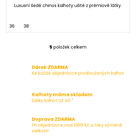
Luxusní šedé chinos kalhoty ušité z prémiové látky.
36
38
5
položek celkem
O
v
l
Dárek ZDARMA
á
Ke každé objednávce prodloužených kalhot
d
a
c
Kalhoty máme skladem
í
Délky kalhot až 40 "
p
r
v
Doprava ZDARMA
k
Při objednávce nad 1999 Kč a taky výměně
y
velikosti