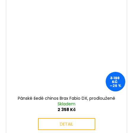
3 199
KČ
–26 %
Pánské šedé chinos Brax Fabio DX, prodloužené
Skladem
2 358 Kč
DETAIL