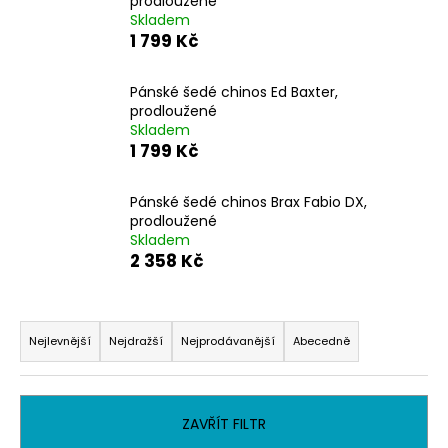
prodloužené
a
Skladem
1 799 Kč
j
í
Pánské šedé chinos Ed Baxter,
t
prodloužené
?
Skladem
1 799 Kč
Pánské šedé chinos Brax Fabio DX,
prodloužené
HLEDAT
Skladem
2 358 Kč
Ř
D
o
a
Nejlevnější
Nejdražší
Nejprodávanější
Abecedně
p
z
o
e
r
n
ZAVŘÍT FILTR
u