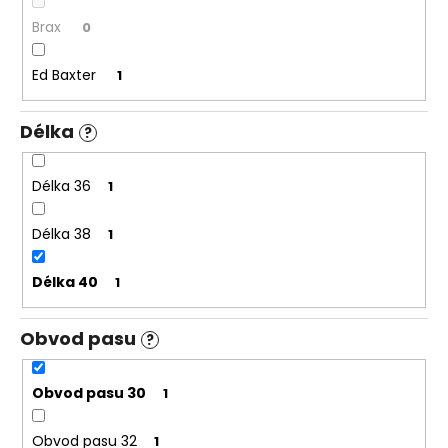
č
u
Brax
0
j
e
Ed Baxter
1
m
e
Délka
?
PÁNSKÁ
Délka 36
1
ČERNÁ
MIKINA
S
Délka 38
1
KAPUCÍ
TALLREPUBLIC
LONGBRO,
Délka 40
1
PRODLOUŽENÁ
1
799
Obvod pasu
?
Kč
Obvod pasu 30
1
Obvod pasu 32
1