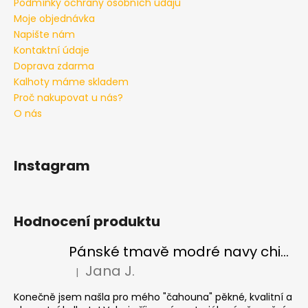
Podmínky ochrany osobních údajů
Moje objednávka
Napište nám
Kontaktní údaje
Doprava zdarma
Kalhoty máme skladem
Proč nakupovat u nás?
O nás
Instagram
Hodnocení produktu
Pánské tmavě modré navy chinos Ed Baxter, prodloužené
Jana J.
|
Hodnocení produktu je 5 z 5 hvězdiček.
Konečně jsem našla pro mého "čahouna" pěkné, kvalitní a