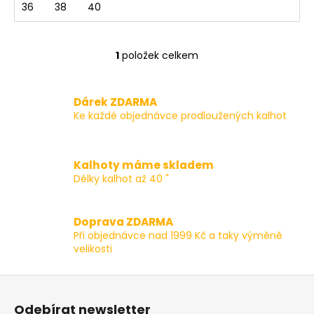
36
38
40
1
položek celkem
O
v
l
Dárek ZDARMA
á
Ke každé objednávce prodloužených kalhot
d
a
c
Kalhoty máme skladem
í
Délky kalhot až 40 "
p
r
v
Doprava ZDARMA
k
Při objednávce nad 1999 Kč a taky výměně
y
velikosti
v
ý
Z
p
á
i
Odebírat newsletter