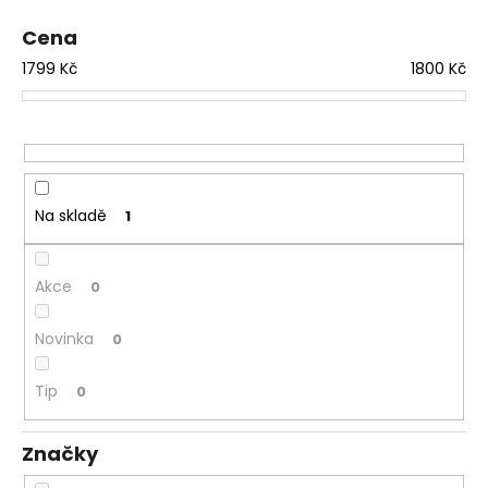
p
a
r
Cena
j
o
1799
Kč
1800
Kč
í
d
t
u
?
k
t
ů
Na skladě
1
HLEDAT
Akce
0
Novinka
0
D
o
p
Tip
0
o
r
Značky
u