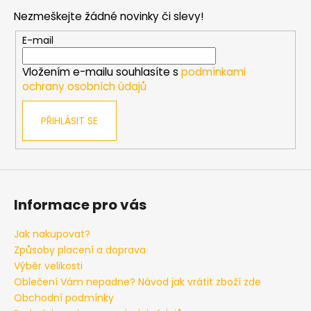
p
s
Nezmeškejte žádné novinky či slevy!
a
u
t
E-mail
í
Vložením e-mailu souhlasíte s
podmínkami
ochrany osobních údajů
PŘIHLÁSIT SE
Informace pro vás
Jak nakupovat?
Způsoby placení a doprava
Výběr velikosti
Oblečení Vám nepadne? Návod jak vrátit zboží zde
Obchodní podmínky