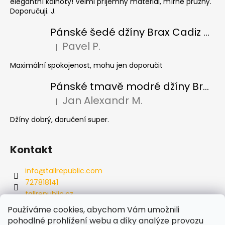
elegantní kalhoty! Velmi příjemný materiál, mírně pružný.
Doporučuji. J.
Pánské šedé džíny Brax Cadiz Grey smoke, prodloužené
Pavel P.
|
Hodnocení produktu je 5 z 5 hvězdiček.
Maximální spokojenost, mohu jen doporučit
Pánské tmavě modré džíny Brax Cadiz Dark blue, prodloužené
Jan Alexandr M.
|
Hodnocení produktu je 5 z 5 hvězdiček.
Džíny dobrý, doručení super.
Kontakt
info
@
tallrepublic.com
727818141
tallrepublic.cz
tallrepublic.cz/
Používáme cookies, abychom Vám umožnili
727818141
pohodlné prohlížení webu a díky analýze provozu