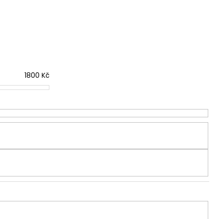
MODRÉ DŽÍNY BRAX
E, PRODLOUŽENÉ
1800
Kč