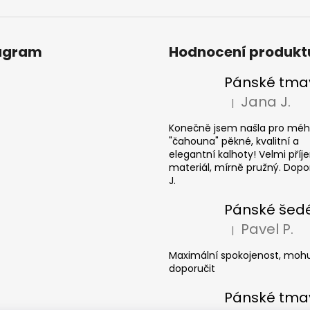
u
agram
Hodnocení produkt
Jana J.
|
Hodnocení produkt
Konečně jsem našla pro mé
"čahouna" pěkné, kvalitní a
elegantní kalhoty! Velmi pří
materiál, mírně pružný. Dopor
J.
Pavel P.
|
Hodnocení produkt
Maximální spokojenost, mohu
doporučit