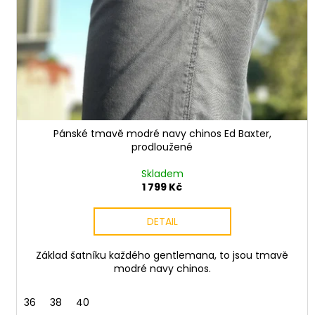
Pánské tmavě modré navy chinos Ed Baxter,
prodloužené
Skladem
1 799 Kč
DETAIL
Základ šatníku každého gentlemana, to jsou tmavě
modré navy chinos.
36
38
40