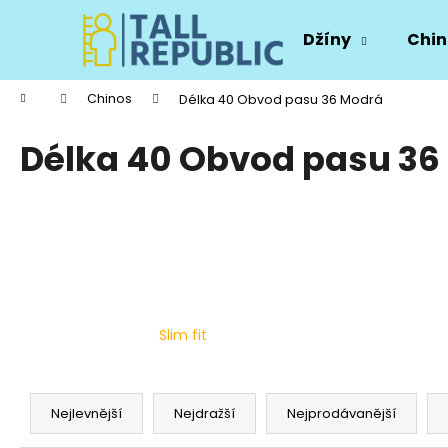
K
Přejít
na
o
Džíny
Chin
obsah
Zpět
Zpět
š
do
do
í
Domů
Chinos
Délka 40 Obvod pasu 36 Modrá
k
obchodu
obchodu
Délka 40 Obvod pasu 36
Slim fit
Ř
a
Nejlevnější
Nejdražší
Nejprodávanější
z