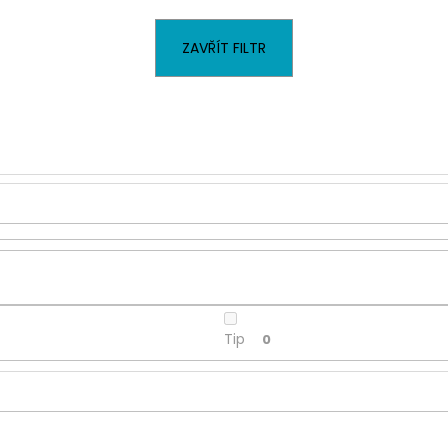
PÁNSKÁ ČERNÁ MIKINA S KAPUCÍ
PÁNSKÉ TMAVĚ 
TALLREPUBLIC LONGBRO, PRODLOUŽENÁ
CADIZ DARK BLU
1 799 Kč
2 399 Kč
ZAVŘÍT FILTR
Tip
0