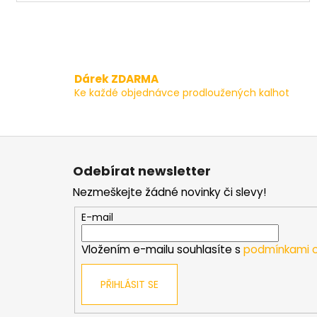
Dárek ZDARMA
Ke každé objednávce prodloužených kalhot
Z
á
Odebírat newsletter
p
Nezmeškejte žádné novinky či slevy!
a
t
E-mail
í
Vložením e-mailu souhlasíte s
podmínkami o
PŘIHLÁSIT SE