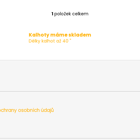
1
položek celkem
O
v
l
Kalhoty máme skladem
á
Délky kalhot až 40 "
d
a
c
í
p
r
v
k
y
v
chrany osobních údajů
ý
p
i
s