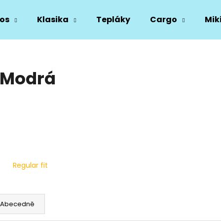
os
Klasika
Tepláky
Cargo
Mik
Co potřebujete najít?
 Modrá
HLEDAT
Doporučujeme
Regular fit
Abecedně