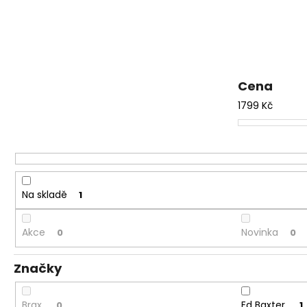
PÁNSKÉ ČERNÉ DŽÍNY AERONAUTIC
e
BALDWIN, PRODLOUŽENÉ
n
1 949 Kč
í
p
r
Cena
o
1799
Kč
d
u
k
t
ů
Na skladě
1
Akce
Novinka
0
0
Značky
Brax
Ed Baxter
0
1