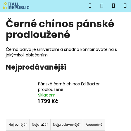
K
Přejít
Hledat
Náku
M
Přihlášen
na
o
obsah
Zpět
Zpět
košík
š
Černé chinos pánské
í
C
prodloužené
k
o
p
Černá barva je univerzální a snadno kombinovatelná s
o
jakýmkoli oblečením.
t
Nejprodávanější
ř
e
b
Pánské černé chinos Ed Baxter,
prodloužené
u
Skladem
j
1 799 Kč
e
t
Ř
e
a
Nejlevnější
Nejdražší
Nejprodávanější
Abecedně
n