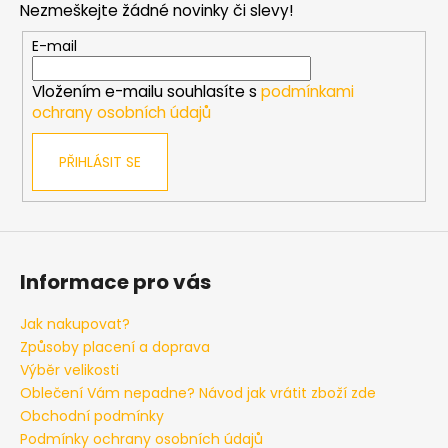
s
Nezmeškejte žádné novinky či slevy!
a
u
t
E-mail
í
Vložením e-mailu souhlasíte s
podmínkami
ochrany osobních údajů
PŘIHLÁSIT SE
Informace pro vás
Jak nakupovat?
Způsoby placení a doprava
Výběr velikosti
Oblečení Vám nepadne? Návod jak vrátit zboží zde
Obchodní podmínky
Podmínky ochrany osobních údajů