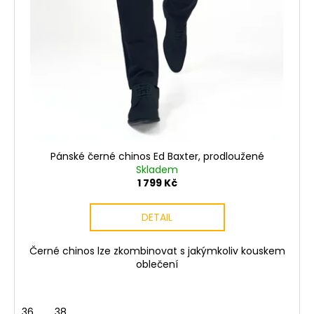
č
u
j
e
m
e
PÁNSKÉ
ČERNÉ
TEPLÁKY
TALLREPUBLIC
Pánské černé chinos Ed Baxter, prodloužené
LONGSTER,
Skladem
PRODLOUŽENÉ
1 799 Kč
1
399
DETAIL
Kč
Černé chinos lze zkombinovat s jakýmkoliv kouskem
oblečení
36
38