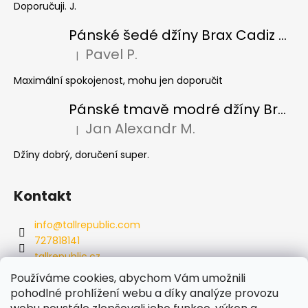
Doporučuji. J.
Pánské šedé džíny Brax Cadiz Grey smoke, prodloužené
Pavel P.
|
Hodnocení produktu je 5 z 5 hvězdiček.
Maximální spokojenost, mohu jen doporučit
Pánské tmavě modré džíny Brax Cadiz Dark blue, prodloužené
Jan Alexandr M.
|
Hodnocení produktu je 5 z 5 hvězdiček.
Džíny dobrý, doručení super.
Kontakt
info
@
tallrepublic.com
727818141
tallrepublic.cz
tallrepublic.cz/
Používáme cookies, abychom Vám umožnili
727818141
pohodlné prohlížení webu a díky analýze provozu