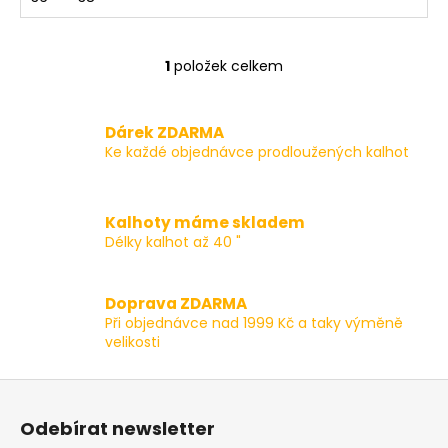
1
položek celkem
O
v
l
Dárek ZDARMA
á
Ke každé objednávce prodloužených kalhot
d
a
c
Kalhoty máme skladem
í
Délky kalhot až 40 "
p
r
v
Doprava ZDARMA
k
Při objednávce nad 1999 Kč a taky výměně
y
velikosti
v
ý
Z
p
á
i
Odebírat newsletter
p