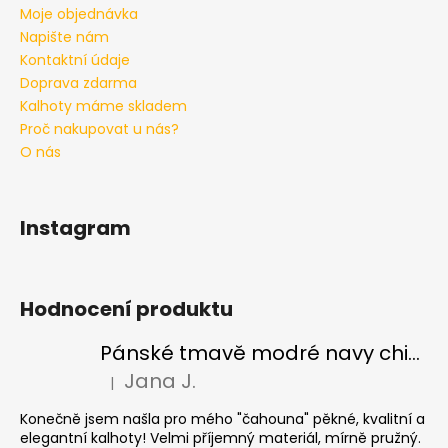
Moje objednávka
Napište nám
Kontaktní údaje
Doprava zdarma
Kalhoty máme skladem
Proč nakupovat u nás?
O nás
Instagram
Hodnocení produktu
Pánské tmavě modré navy chinos Ed Baxter, prodloužené
Jana J.
|
Hodnocení produktu je 5 z 5 hvězdiček.
Konečně jsem našla pro mého "čahouna" pěkné, kvalitní a
elegantní kalhoty! Velmi příjemný materiál, mírně pružný.