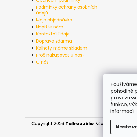
Podmínky ochrany osobních
údajů
Moje objednávka
Napište nám
Kontaktní údaje
Doprava zdarma
Kalhoty máme skladem
Proč nakupovat u nás?
O nás
Používáme
pohodlné p
provozu we
funkce, vý
informací
Copyright 2026
Tallrepublic
. Všechna práva vyh
Nastave