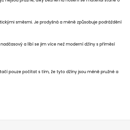
IKINA S KAPUCÍ
LONGBRO, PRODLOUŽENÁ
syntetickými směsmi. Je prodyšná a méně způsobuje podráždění
ed nadčasový a líbí se jim více než moderní džíny s příměsí
tačí pouze počítat s tím, že tyto džíny jsou méně pružné a