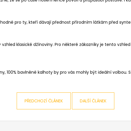
PÁNSKÉ ČERNÉ DŽÍNY AERONAUTIC
PÁNSKÁ ČERNÁ M
BALDWIN, PRODLOUŽENÉ
TALLREPUBLIC 
1 949 Kč
1 799 Kč
je výhodné pro ty, kteří dávají přednost přírodním látkám před 
cký vzhled klasické džínoviny. Pro některé zákazníky je tento vzhl
ny, 100% bavlněné kalhoty by pro vás mohly být ideální volbou. S
PŘEDCHOZÍ ČLÁNEK
DALŠÍ ČLÁNEK