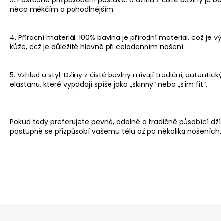
PÁNSKÉ ČERNÉ DŽÍNY ED BAXTER
něco měkčím a pohodlnějším.
DETROIT, PRODLOUŽENÉ REGULAR FIT
1 747 Kč
4. Přírodní materiál: 100% bavlna je přírodní materiál, což 
kůže, což je důležité hlavně při celodenním nošení.
5. Vzhled a styl: Džíny z čisté bavlny mívají tradiční, autenti
elastanu, které vypadají spíše jako „skinny“ nebo „slim fit“.
Pokud tedy preferujete pevné, odolné a tradičně působící dží
postupně se přizpůsobí vašemu tělu až po několika nošeních.
Z