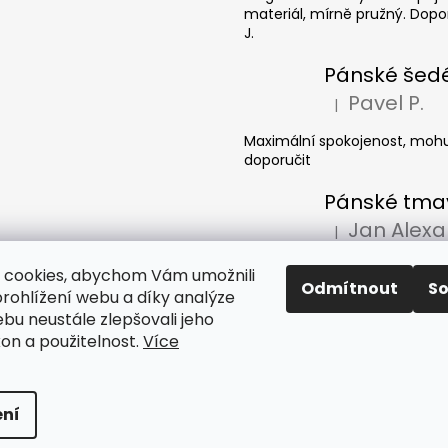
materiál, mírně pružný. Dopor
J.
Pavel P.
|
Hodnocení produkt
Maximální spokojenost, mohu
doporučit
|
Hodnocení produkt
Džíny dobrý, doručení super.
 cookies, abychom Vám umožnili
Odmítnout
S
rohlížení webu a díky analýze
bu neustále zlepšovali jeho
kon a použitelnost.
Více
razena.
ní