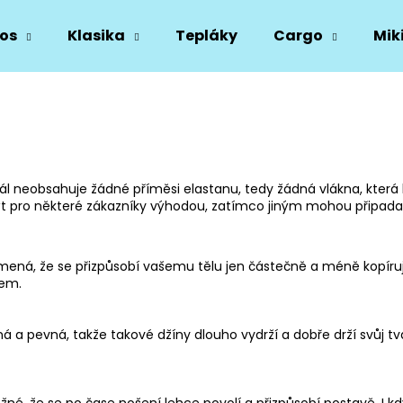
os
Klasika
Tepláky
Cargo
Mik
Co potřebujete najít?
HLEDAT
iál neobsahuje žádné příměsi elastanu, tedy žádná vlákna, která
být pro některé zákazníky výhodou, zatímco jiným mohou připada
Doporučujeme
amená, že se přizpůsobí vašemu tělu jen částečně a méně kopírují 
nem.
á a pevná, takže takové džíny dlouho vydrží a dobře drží svůj tva
ěžné, že se po čase nošení lehce povolí a přizpůsobí postavě. I 