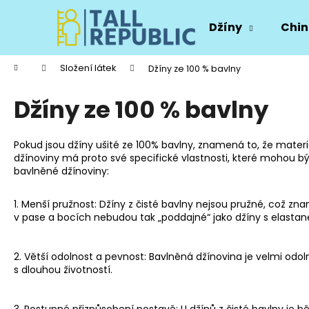
K
Přejít
na
o
Džíny
Chin
obsah
Zpět
Zpět
š
do
do
í
Domů
Složení látek
Džíny ze 100 % bavlny
k
obchodu
obchodu
Džíny ze 100 % bavlny
Pokud jsou džíny ušité ze 100% bavlny, znamená to, že mater
džínoviny má proto své specifické vlastnosti, které mohou 
bavlněné džínoviny:
1. Menší pružnost: Džíny z čisté bavlny nejsou pružné, což zn
v pase a bocích nebudou tak „poddajné“ jako džíny s elasta
2. Větší odolnost a pevnost: Bavlněná džínovina je velmi odoln
s dlouhou životností.
3. Postupné přizpůsobení postavě: U džínů z čisté bavlny je b