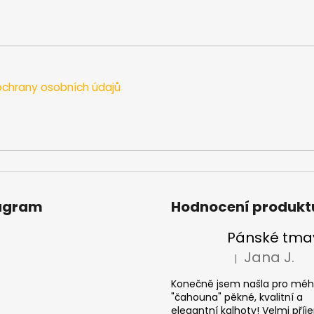
chrany osobních údajů
agram
Hodnocení produkt
Jana J.
|
Hodnocení produkt
Konečně jsem našla pro mé
"čahouna" pěkné, kvalitní a
elegantní kalhoty! Velmi pří