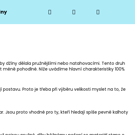
Hledat
Přihlášení
Nákupní
iny
Hodnocení obchodu
Moje objednávka
košík
 by džíny dělala pružnějšími nebo natahovacími. Tento druh
t méně pohodlné. Níže uvádíme hlavní charakteristiky 100%
postavu. Proto je třeba při výběru velikosti myslet na to, že
r. Jsou proto vhodné pro ty, kteří hledají spíše pevné kalhoty
Následující
když nejsou pružné, díky běžnému nošení se materiál stane o