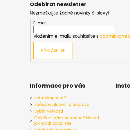
á
Odebírat newsletter
p
Nezmeškejte žádné novinky či slevy!
a
t
E-mail
í
Vložením e-mailu souhlasíte s
podmínkami o
PŘIHLÁSIT SE
Informace pro vás
Inst
Jak nakupovat?
Způsoby placení a doprava
Výběr velikosti
Oblečení Vám nepadne? Návod
jak vrátit zboží zde
Obchodní podmínky