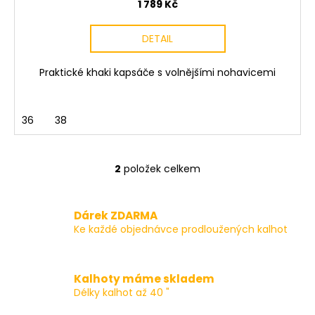
1 789 Kč
DETAIL
Praktické khaki kapsáče s volnějšími nohavicemi
36
38
2
položek celkem
O
v
l
Dárek ZDARMA
á
Ke každé objednávce prodloužených kalhot
d
a
c
Kalhoty máme skladem
í
Délky kalhot až 40 "
p
r