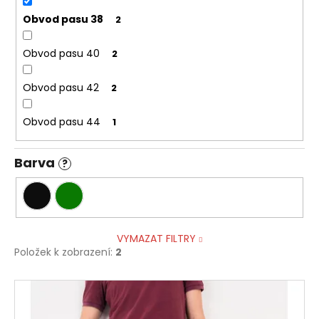
Obvod pasu 38
2
Obvod pasu 40
2
Obvod pasu 42
2
Obvod pasu 44
1
Barva
?
VYMAZAT FILTRY
Položek k zobrazení:
2
V
ý