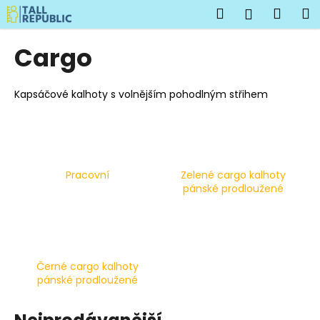
K
Přejít
Hledat
Náku
M
Přihlášen
na
o
obsah
Zpět
Zpět
košík
š
Cargo
í
C
k
o
Kapsáčové kalhoty s volnějším pohodlným střihem
p
o
t
ř
Pracovní
Zelené cargo kalhoty
e
pánské prodloužené
b
u
j
e
Černé cargo kalhoty
t
pánské prodloužené
e
n