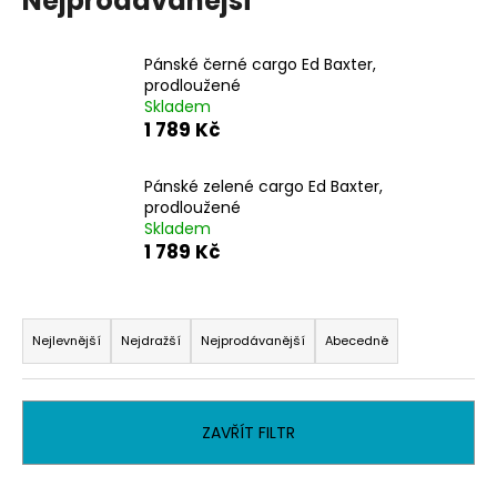
Nejprodávanější
a
j
Pánské černé cargo Ed Baxter,
í
prodloužené
Skladem
t
1 789 Kč
?
Pánské zelené cargo Ed Baxter,
prodloužené
Skladem
1 789 Kč
HLEDAT
Ř
a
Nejlevnější
Nejdražší
Nejprodávanější
Abecedně
D
z
o
e
p
o
n
ZAVŘÍT FILTR
r
í
u
p