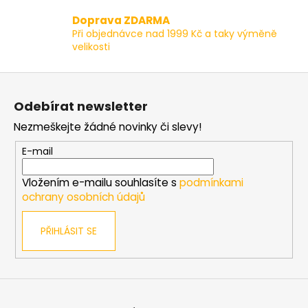
v
Doprava ZDARMA
k
Při objednávce nad 1999 Kč a taky výměně
y
velikosti
v
ý
Z
p
á
i
Odebírat newsletter
p
s
Nezmeškejte žádné novinky či slevy!
a
u
t
E-mail
í
Vložením e-mailu souhlasíte s
podmínkami
ochrany osobních údajů
PŘIHLÁSIT SE