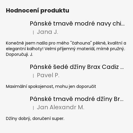
Hodnocení produktu
Pánské tmavě modré navy chinos Ed Baxter, prodloužené
Jana J.
|
Hodnocení produktu je 5 z 5 hvězdiček.
Konečně jsem našla pro mého "čahouna" pěkné, kvalitní a
elegantní kalhoty! Velmi příjemný materiál, mírně pružný.
Doporučuji. J.
Pánské šedé džíny Brax Cadiz Grey smoke, prodloužené
Pavel P.
|
Hodnocení produktu je 5 z 5 hvězdiček.
Maximální spokojenost, mohu jen doporučit
Pánské tmavě modré džíny Brax Cadiz Dark blue, prodloužené
Jan Alexandr M.
|
Hodnocení produktu je 5 z 5 hvězdiček.
Džíny dobrý, doručení super.