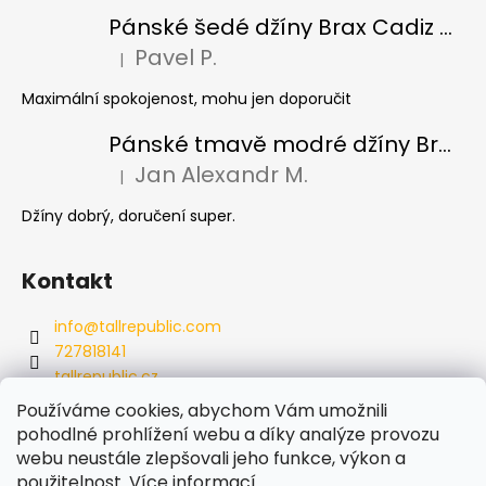
Pánské šedé džíny Brax Cadiz Grey smoke, prodloužené
Pavel P.
|
Hodnocení produktu je 5 z 5 hvězdiček.
Maximální spokojenost, mohu jen doporučit
Pánské tmavě modré džíny Brax Cadiz Dark blue, prodloužené
Jan Alexandr M.
|
Hodnocení produktu je 5 z 5 hvězdiček.
Džíny dobrý, doručení super.
Kontakt
info
@
tallrepublic.com
727818141
tallrepublic.cz
tallrepublic.cz/
Používáme cookies, abychom Vám umožnili
727818141
pohodlné prohlížení webu a díky analýze provozu
webu neustále zlepšovali jeho funkce, výkon a
použitelnost.
Více informací