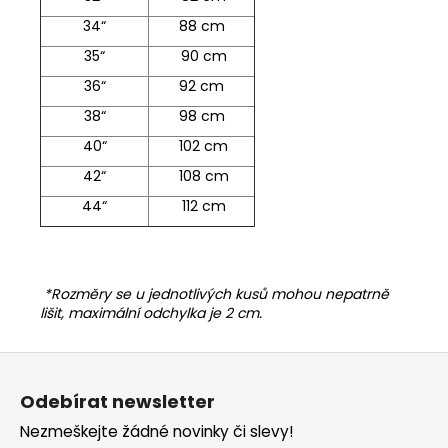
34“
88 cm
35“
90 cm
36“
92 cm
38“
98 cm
40“
102 cm
42“
108 cm
44“
112 cm
*Rozměry se u jednotlivých kusů mohou nepatrně
lišit, maximální odchylka je 2 cm.
Z
á
Odebírat newsletter
p
Nezmeškejte žádné novinky či slevy!
a