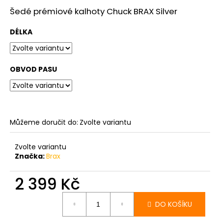
č
u
Šedé prémiové kalhoty Chuck BRAX Silver
j
e
DÉLKA
m
e
OBVOD PASU
PÁNSKÉ
TMAVĚ
MODRÉ
DŽÍNY
BRAX
Můžeme doručit do:
Zvolte variantu
CADIZ
DARK
BLUE,
Zvolte variantu
PRODLOUŽENÉ
Značka:
Brax
2
399
2 399 Kč
Kč
Měrná
DO KOŠÍKU
cena: