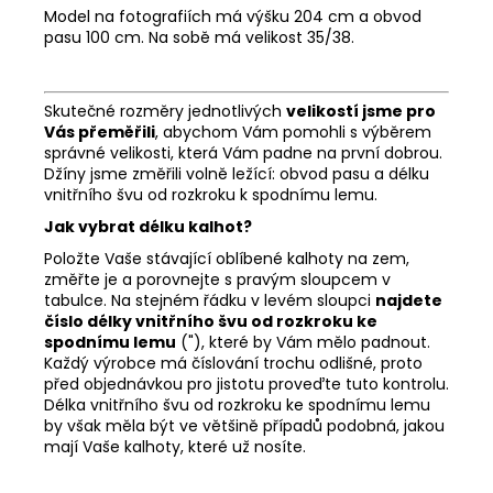
Model na fotografiích má výšku 204 cm a obvod
pasu 100 cm. Na sobě má velikost 35/38.
Skutečné rozměry jednotlivých
velikostí jsme pro
Vás přeměřili
, abychom Vám pomohli s výběrem
správné velikosti, která Vám padne na první dobrou.
Džíny jsme změřili volně ležící: obvod pasu a délku
vnitřního švu od rozkroku k spodnímu lemu.
Jak vybrat délku kalhot?
Položte Vaše stávající oblíbené kalhoty na zem,
změřte je a porovnejte s pravým sloupcem v
tabulce. Na stejném řádku v levém sloupci
najdete
číslo délky vnitřního švu od rozkroku ke
spodnímu lemu
("), které by Vám mělo padnout.
Každý výrobce má číslování trochu odlišné, proto
před objednávkou pro jistotu proveďte tuto kontrolu.
Délka vnitřního švu od rozkroku ke spodnímu lemu
by však měla být ve většině případů podobná, jakou
mají Vaše kalhoty, které už nosíte.