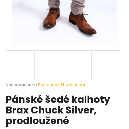
a
j
í
t
?
HLEDAT
Průměrné
Neohodnoceno
Podrobnosti hodnocení
hodnocení
D
Pánské šedé kalhoty
produktu
o
je
p
Brax Chuck Silver,
0,0
o
z
r
prodloužené
5
u
hvězdiček.