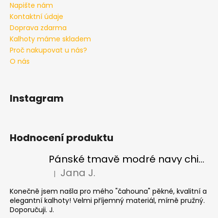
Napište nám
Kontaktní údaje
Doprava zdarma
Kalhoty máme skladem
Proč nakupovat u nás?
O nás
Instagram
Hodnocení produktu
Pánské tmavě modré navy chinos Ed Baxter, prodloužené
Jana J.
|
Hodnocení produktu je 5 z 5 hvězdiček.
Konečně jsem našla pro mého "čahouna" pěkné, kvalitní a
elegantní kalhoty! Velmi příjemný materiál, mírně pružný.
Doporučuji. J.