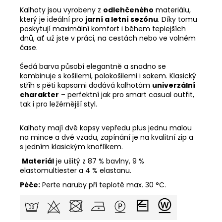
Kalhoty jsou vyrobeny z
odlehčeného
materiálu,
který je ideální pro
jarní a letní sezónu
. Díky tomu
poskytují maximální komfort i během teplejších
dnů, ať už jste v práci, na cestách nebo ve volném
čase.
Šedá barva působí elegantně a snadno se
kombinuje s košilemi, polokošilemi i sakem. Klasický
střih s pěti kapsami dodává kalhotám
univerzální
charakter
– perfektní jak pro smart casual outfit,
tak i pro ležérnější styl.
Kalhoty mají dvě kapsy vepředu plus jednu malou
na mince a dvě vzadu, zapínání je na kvalitní zip a
s jedním klasickým knoflíkem.
Materiál
je ušitý z 87 % bavlny, 9 %
elastomultiester a 4 % elastanu.
Péče:
Perte naruby při teplotě max. 30 °C.