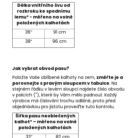
Délka vnitřního švu od
rozkroku ke spodnímu
lemu* - měřeno na volně
položených kalhotách
36“
91 cm
38“
96 cm
Jak vybrat obvod pasu?
Položte Vaše oblíbené kalhoty na zem,
změřte je a
porovnejte s pravým sloupcem v tabulce
. Na
stejném řádku v levém sloupci najdete číslo obvodu
v palcích ("), které by Vám mělo padnout. Každý
výrobce má číslování trochu odlišné, proto před
objednávkou pro jistotu proveďte tuto kontrolu.
Šířka pasu neoblečených
kalhot* – měřeno na volně
položených kalhotách
32“
82 cm