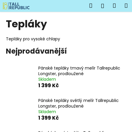
K
Přejít
Hledat
Náku
M
Přihlášen
na
o
obsah
Zpět
Zpět
košík
š
Tepláky
í
C
k
o
Tepláky pro vysoké chlapy
p
Nejprodávanější
o
t
Pánské tepláky tmavý melír Tallrepublic
ř
Longster, prodloužené
e
Skladem
b
1 399 Kč
u
j
Pánské tepláky světlý melír Tallrepublic
Longster, prodloužené
e
Skladem
t
1 399 Kč
e
n