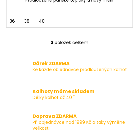
Prodloužené pánské tepláky tmavý melír
36
38
40
3
položek celkem
O
v
l
Dárek ZDARMA
á
Ke každé objednávce prodloužených kalhot
d
a
c
Kalhoty máme skladem
í
Délky kalhot až 40 "
p
r
v
Doprava ZDARMA
k
Při objednávce nad 1999 Kč a taky výměně
y
velikosti
v