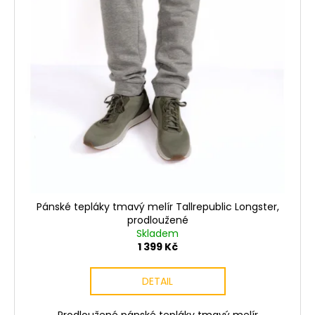
Pánské tepláky tmavý melír Tallrepublic Longster,
prodloužené
Skladem
1 399 Kč
DETAIL