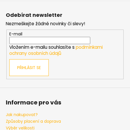
ý
Z
p
á
i
Odebírat newsletter
p
s
Nezmeškejte žádné novinky či slevy!
a
u
t
E-mail
í
Vložením e-mailu souhlasíte s
podmínkami
ochrany osobních údajů
PŘIHLÁSIT SE
Informace pro vás
Jak nakupovat?
Způsoby placení a doprava
Výběr velikosti