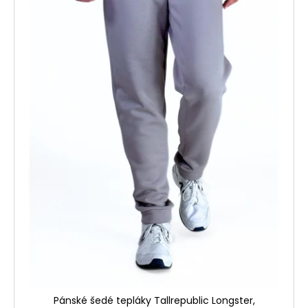
p
r
o
d
u
k
t
ů
Pánské šedé tepláky Tallrepublic Longster,