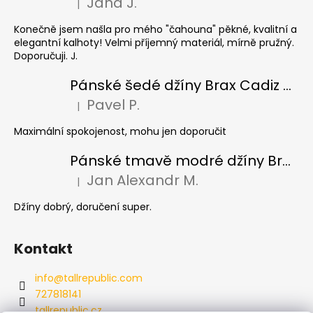
Jana J.
|
Hodnocení produktu je 5 z 5 hvězdiček.
Konečně jsem našla pro mého "čahouna" pěkné, kvalitní a
elegantní kalhoty! Velmi příjemný materiál, mírně pružný.
Doporučuji. J.
Pánské šedé džíny Brax Cadiz Grey smoke, prodloužené
Pavel P.
|
Hodnocení produktu je 5 z 5 hvězdiček.
Maximální spokojenost, mohu jen doporučit
Pánské tmavě modré džíny Brax Cadiz Dark blue, prodloužené
Jan Alexandr M.
|
Hodnocení produktu je 5 z 5 hvězdiček.
Džíny dobrý, doručení super.
Kontakt
info
@
tallrepublic.com
727818141
tallrepublic.cz