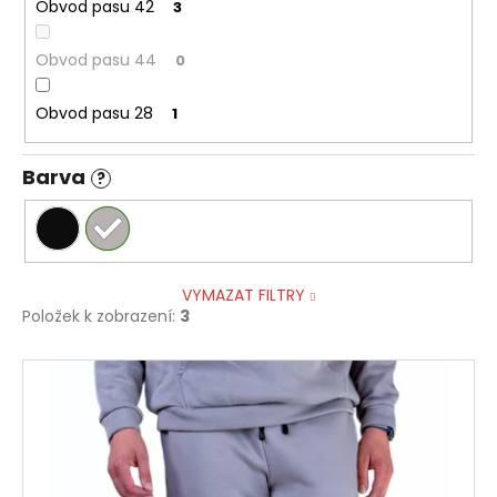
Obvod pasu 42
3
Obvod pasu 44
0
Obvod pasu 28
1
Barva
?
VYMAZAT FILTRY
Položek k zobrazení:
3
V
ý
p
i
s