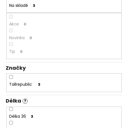
č
ů
Na skladě
3
u
j
e
Akce
0
m
e
Novinka
0
PÁNSKÉ
Tip
0
ŠEDÉ
DŽÍNY
BRAX
Značky
CADIZ
GREY
SMOKE,
PRODLOUŽENÉ
Tallrepublic
3
2
399
Délka
Kč
?
Délka 36
3