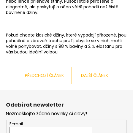
č
nebo lehce přiléhavé střihy. Působí stále přirozeně a
u
elegantně, ale poskytují o něco větší pohodlí než čistě
bavlněné džíny.
j
e
m
e
Pokud chcete klasické džíny, které vypadají přirozeně, jsou
pohodlné a zároveň trochu pruží, abyste se v nich mohli
volně pohybovat, džíny s 98 % bavlny a 2 % elastanu pro
PÁNSKÉ
vás budou ideální volbou.
ČERNÉ
DŽÍNY
AERONAUTIC
BALDWIN,
PŘEDCHOZÍ ČLÁNEK
DALŠÍ ČLÁNEK
PRODLOUŽENÉ
1
949
Z
Kč
á
Odebírat newsletter
p
Nezmeškejte žádné novinky či slevy!
a
t
E-mail
í