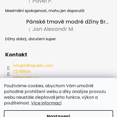
Pavel P.
|
Hodnocení produktu je 5 z 5 hvězdiček.
Maximální spokojenost, mohu jen doporučit
Pánské tmavě modré džíny Brax Cadiz Dark blue, prodloužené
Jan Alexandr M.
|
Hodnocení produktu je 5 z 5 hvězdiček.
Džíny dobrý, doručení super.
Kontakt
info
@
tallrepublic.com
727818141
tallrepublic.cz
tallrepublic.cz/
Používáme cookies, abychom Vám umožnili
727818141
pohodlné prohlížení webu a díky analýze provozu
webu neustále zlepšovali jeho funkce, výkon a
použitelnost.
Více informací
Nastavení