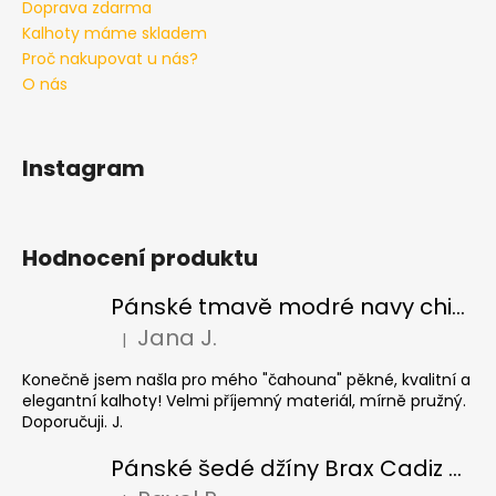
Doprava zdarma
Kalhoty máme skladem
Proč nakupovat u nás?
O nás
Instagram
Hodnocení produktu
Pánské tmavě modré navy chinos Ed Baxter, prodloužené
Jana J.
|
Hodnocení produktu je 5 z 5 hvězdiček.
Konečně jsem našla pro mého "čahouna" pěkné, kvalitní a
elegantní kalhoty! Velmi příjemný materiál, mírně pružný.
Doporučuji. J.
Pánské šedé džíny Brax Cadiz Grey smoke, prodloužené