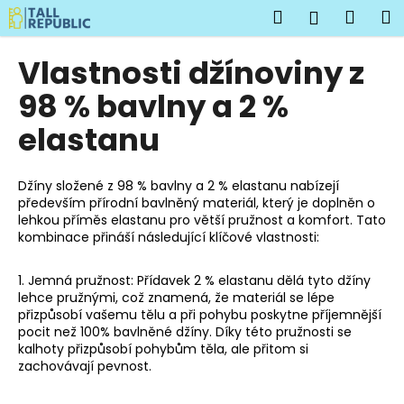
K
Přejít
Hledat
Náku
M
Přihlášen
na
o
obsah
Zpět
Zpět
košík
š
Vlastnosti džínoviny z
í
C
98 % bavlny a 2 %
k
o
elastanu
p
o
Džíny složené z 98 % bavlny a 2 % elastanu nabízejí
t
především přírodní bavlněný materiál, který je doplněn o
ř
lehkou příměs elastanu pro větší pružnost a komfort. Tato
e
kombinace přináší následující klíčové vlastnosti:
b
1. Jemná pružnost: Přídavek 2 % elastanu dělá tyto džíny
u
lehce pružnými, což znamená, že materiál se lépe
j
přizpůsobí vašemu tělu a při pohybu poskytne příjemnější
e
pocit než 100% bavlněné džíny. Díky této pružnosti se
kalhoty přizpůsobí pohybům těla, ale přitom si
t
zachovávají pevnost.
e
n