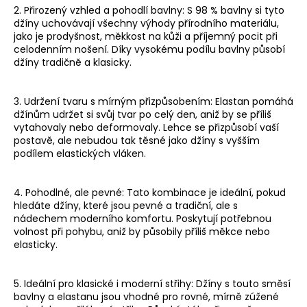
2. Přirozený vzhled a pohodlí bavlny: S 98 % bavlny si tyto
a
džíny uchovávají všechny výhody přírodního materiálu,
j
jako je prodyšnost, měkkost na kůži a příjemný pocit při
í
celodenním nošení. Díky vysokému podílu bavlny působí
džíny tradičně a klasicky.
t
?
3. Udržení tvaru s mírným přizpůsobením: Elastan pomáhá
džínům udržet si svůj tvar po celý den, aniž by se příliš
vytahovaly nebo deformovaly. Lehce se přizpůsobí vaší
postavě, ale nebudou tak těsné jako džíny s vyšším
podílem elastických vláken.
HLEDAT
4. Pohodlné, ale pevné: Tato kombinace je ideální, pokud
hledáte džíny, které jsou pevné a tradiční, ale s
D
nádechem moderního komfortu. Poskytují potřebnou
o
volnost při pohybu, aniž by působily příliš měkce nebo
elasticky.
p
o
r
5. Ideální pro klasické i moderní střihy: Džíny s touto směsí
u
bavlny a elastanu jsou vhodné pro rovné, mírně zúžené