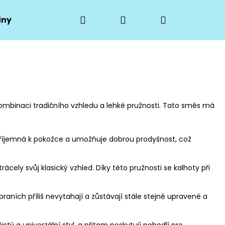
Hledat
Přihlášení
Nákupní
iny
Hodnocení obchodu
Moje objednávka
košík
ombinaci tradičního vzhledu a lehké pružnosti. Tato směs má
příjemná k pokožce a umožňuje dobrou prodyšnost, což
ácely svůj klasický vzhled. Díky této pružnosti se kalhoty při
Následující
raních příliš nevytahají a zůstávají stále stejně upravené a
tý a univerzální styl, a přitom poskytují pohodlí pro