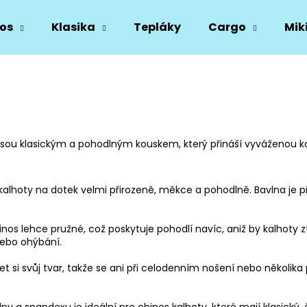
os
Klasika
Tepláky
Cargo
Mik
Co potřebujete najít?
HLEDAT
 jsou klasickým a pohodlným kouskem, který přináší vyváženou k
Doporučujeme
í kalhoty na dotek velmi přirozeně, měkce a pohodlně.
Bavlna
je 
os lehce pružné, což poskytuje pohodlí navíc, aniž by kalhoty ztr
nebo ohýbání.
si svůj tvar, takže se ani při celodenním nošení nebo několika p
 spandexu je ideální pro chinos kalhoty, které mají klasický, čis