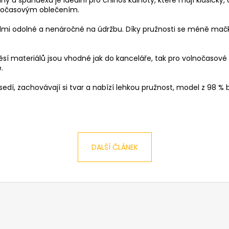
PÁNSKÁ ČERNÁ MIKINA S KAPUCÍ
PÁNSKÉ TMAVĚ 
olnočasovým oblečením.
TALLREPUBLIC LONGBRO, PRODLOUŽENÁ
CADIZ DARK BLU
1 799 Kč
2 399 Kč
lmi odolné a nenáročné na údržbu. Díky pružnosti se méně mačkají
měsí materiálů jsou vhodné jak do kanceláře, tak pro volnočasové a
.
sedí, zachovávají si tvar a nabízí lehkou pružnost, model z 98 % 
DALŠÍ ČLÁNEK