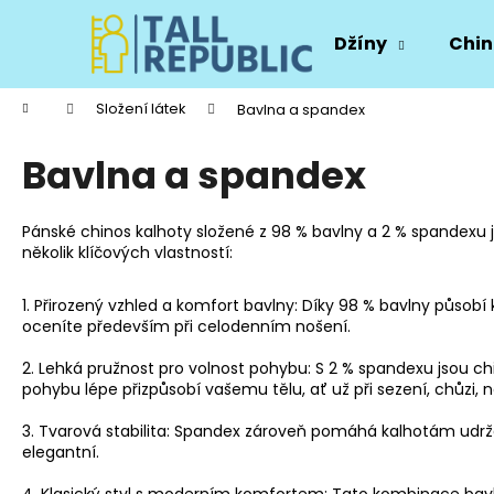
K
Přejít
na
o
Džíny
Chin
obsah
Zpět
Zpět
š
do
do
í
Domů
Složení látek
Bavlna a spandex
k
obchodu
obchodu
Bavlna a spandex
Pánské chinos kalhoty složené z 98 % bavlny a 2 % spandexu
několik klíčových vlastností:
1. Přirozený vzhled a komfort bavlny: Díky 98 % bavlny působ
oceníte především při celodenním nošení.
2. Lehká pružnost pro volnost pohybu: S 2 % spandexu jsou chin
pohybu lépe přizpůsobí vašemu tělu, ať už při sezení, chůzi, 
3. Tvarová stabilita: Spandex zároveň pomáhá kalhotám udržet 
elegantní.
4. Klasický styl s moderním komfortem: Tato kombinace bavlny a