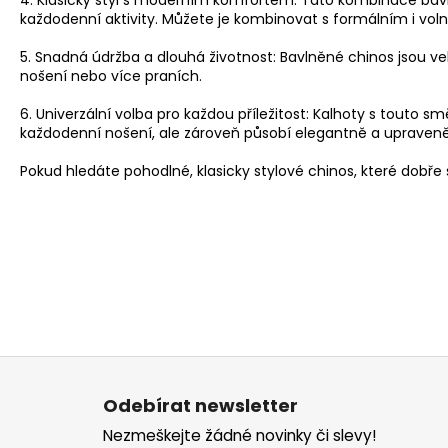
PÁNSKÉ ČERNÉ DŽÍNY AERONAUTIC
každodenní aktivity. Můžete je kombinovat s formálním i v
BALDWIN, PRODLOUŽENÉ
1 949 Kč
5. Snadná údržba a dlouhá životnost: Bavlněné chinos jsou ve
nošení nebo více praních.
6. Univerzální volba pro každou příležitost: Kalhoty s touto s
každodenní nošení, ale zároveň působí elegantně a upraveně
Pokud hledáte pohodlné, klasicky stylové chinos, které dobře 
Z
á
Odebírat newsletter
p
Nezmeškejte žádné novinky či slevy!
a