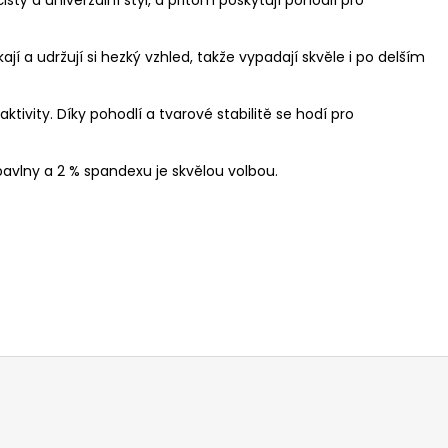
MODRÉ DŽÍNY BRAX
E, PRODLOUŽENÉ
 a udržují si hezký vzhled, takže vypadají skvěle i po delším
ktivity. Díky pohodlí a tvarové stabilitě se hodí pro
bavlny a 2 % spandexu je skvělou volbou.