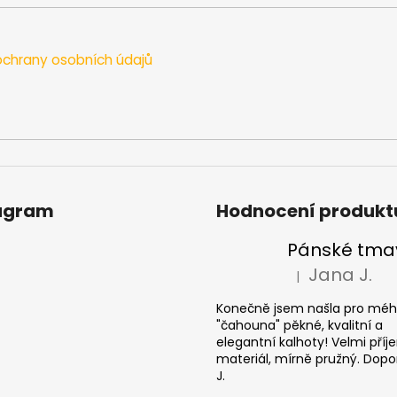
chrany osobních údajů
agram
Hodnocení produkt
Jana J.
|
Hodnocení produkt
Konečně jsem našla pro mé
"čahouna" pěkné, kvalitní a
elegantní kalhoty! Velmi pří
materiál, mírně pružný. Dopor
J.