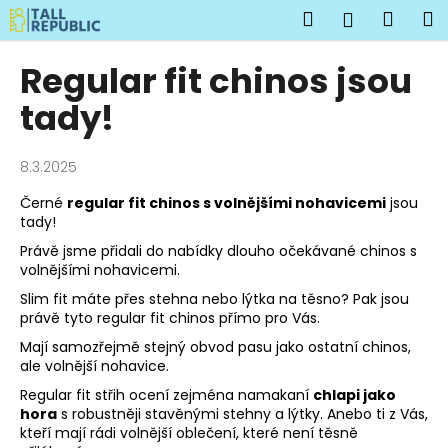
K
Přejít
Hledat
Náku
M
Přihlášen
na
o
obsah
Zpět
Zpět
košík
š
Regular fit chinos jsou
í
C
tady!
k
o
p
8.3.2025
o
Černé
regular fit chinos s volnějšími nohavicemi
jsou
t
tady!
ř
Právě jsme přidali do nabídky dlouho očekávané chinos s
e
volnějšími nohavicemi.
b
Slim fit máte přes stehna nebo lýtka na těsno? Pak jsou
u
právě tyto regular fit chinos přímo pro Vás.
j
Mají samozřejmě stejný obvod pasu jako ostatní chinos,
e
ale volnější nohavice.
t
Regular fit střih ocení zejména namakaní
chlapi jako
hora
s robustněji stavěnými stehny a lýtky. Anebo ti z Vás,
e
kteří mají rádi volnější oblečení, které není těsně
n