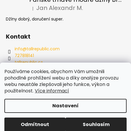
Jan Alexandr M.
|
Hodnocení produktu je 5 z 5 hvězdiček.
Džíny dobrý, doručení super.
Kontakt
info
@
tallrepublic.com
727818141
tallrepublic.cz
tallrepublic.cz/
Používáme cookies, abychom Vám umožnili
727818141
pohodlné prohlížení webu a díky analýze provozu
webu neustále zlepšovali jeho funkce, výkon a
použitelnost.
Více informací
Nastavení
Vytvořil Shoptet
Odmítnout
Souhlasím
Copyright 2026
Tallrepublic
. Všechna práva vyhrazena.