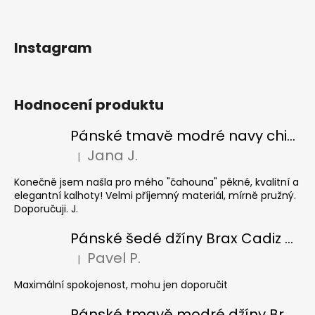
Instagram
Hodnocení produktu
Pánské tmavě modré navy chinos Ed Baxter, prodloužené
Jana J.
|
Hodnocení produktu je 5 z 5 hvězdiček.
Konečně jsem našla pro mého "čahouna" pěkné, kvalitní a
elegantní kalhoty! Velmi příjemný materiál, mírně pružný.
Doporučuji. J.
Pánské šedé džíny Brax Cadiz Grey smoke, prodloužené
Pavel P.
|
Hodnocení produktu je 5 z 5 hvězdiček.
Maximální spokojenost, mohu jen doporučit
Pánské tmavě modré džíny Brax Cadiz Dark blue, prodloužené