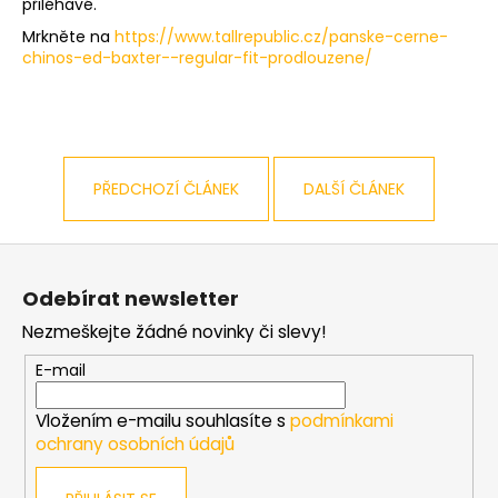
přiléhavé.
a
Mrkněte na
https://www.tallrepublic.cz/panske-cerne-
j
chinos-ed-baxter--regular-fit-prodlouzene/
í
t
?
PŘEDCHOZÍ ČLÁNEK
DALŠÍ ČLÁNEK
Z
HLEDAT
á
Odebírat newsletter
p
Nezmeškejte žádné novinky či slevy!
a
D
t
E-mail
o
í
p
Vložením e-mailu souhlasíte s
podmínkami
o
ochrany osobních údajů
r
u