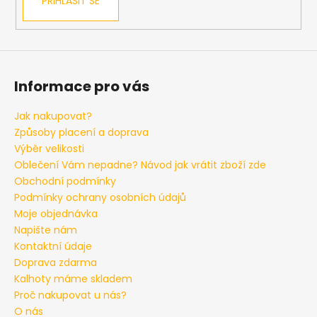
č
PŘIHLÁSIT SE
u
j
e
m
e
Informace pro vás
Jak nakupovat?
PÁNSKÉ
Způsoby placení a doprava
ČERNÉ
CARGO
Výběr velikosti
ED
Oblečení Vám nepadne? Návod jak vrátit zboží zde
BAXTER,
PRODLOUŽENÉ
Obchodní podmínky
Podmínky ochrany osobních údajů
1
789
Moje objednávka
Kč
Napište nám
Kontaktní údaje
Doprava zdarma
Kalhoty máme skladem
Proč nakupovat u nás?
O nás