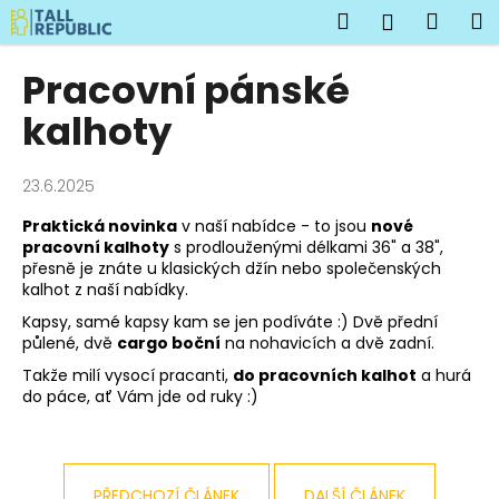
K
Přejít
Hledat
Náku
M
Přihlášen
na
o
obsah
Zpět
Zpět
košík
š
Pracovní pánské
í
C
kalhoty
k
o
p
23.6.2025
o
Praktická novinka
v naší nabídce - to jsou
nové
t
pracovní kalhoty
s prodlouženými délkami 36" a 38",
ř
přesně je znáte u klasických džín nebo společenských
e
kalhot z naší nabídky.
b
Kapsy, samé kapsy kam se jen podíváte :) Dvě přední
půlené, dvě
cargo boční
na nohavicích a dvě zadní.
u
Takže milí vysocí pracanti,
do pracovních kalhot
a hurá
j
do páce, ať Vám jde od ruky :)
e
t
e
n
PŘEDCHOZÍ ČLÁNEK
DALŠÍ ČLÁNEK