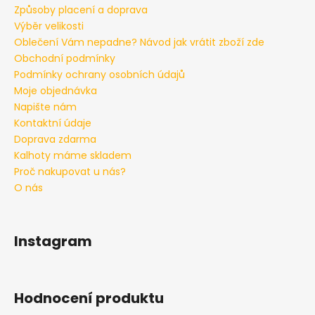
č
Způsoby placení a doprava
u
Výběr velikosti
j
Oblečení Vám nepadne? Návod jak vrátit zboží zde
e
Obchodní podmínky
m
Podmínky ochrany osobních údajů
e
Moje objednávka
Napište nám
PÁNSKÉ
Kontaktní údaje
TEPLÁKY
Doprava zdarma
SVĚTLÝ
Kalhoty máme skladem
MELÍR
TALLREPUBLIC
Proč nakupovat u nás?
LONGSTER,
O nás
PRODLOUŽENÉ
1
399
Kč
Instagram
Hodnocení produktu