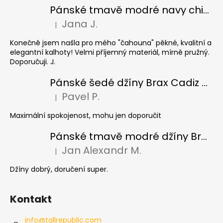
Pánské tmavě modré navy chinos Ed Baxter, prodloužené
Jana J.
|
Hodnocení produktu je 5 z 5 hvězdiček.
Konečně jsem našla pro mého "čahouna" pěkné, kvalitní a
elegantní kalhoty! Velmi příjemný materiál, mírně pružný.
Doporučuji. J.
Pánské šedé džíny Brax Cadiz Grey smoke, prodloužené
Pavel P.
|
Hodnocení produktu je 5 z 5 hvězdiček.
Maximální spokojenost, mohu jen doporučit
Pánské tmavě modré džíny Brax Cadiz Dark blue, prodloužené
Jan Alexandr M.
|
Hodnocení produktu je 5 z 5 hvězdiček.
Džíny dobrý, doručení super.
Kontakt
info
@
tallrepublic.com