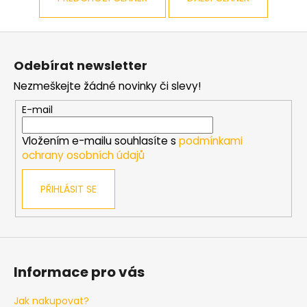
a
j
Z
í
á
Odebírat newsletter
t
p
?
Nezmeškejte žádné novinky či slevy!
a
t
E-mail
í
Vložením e-mailu souhlasíte s
podmínkami
ochrany osobních údajů
HLEDAT
PŘIHLÁSIT SE
D
o
p
o
Informace pro vás
r
u
Jak nakupovat?