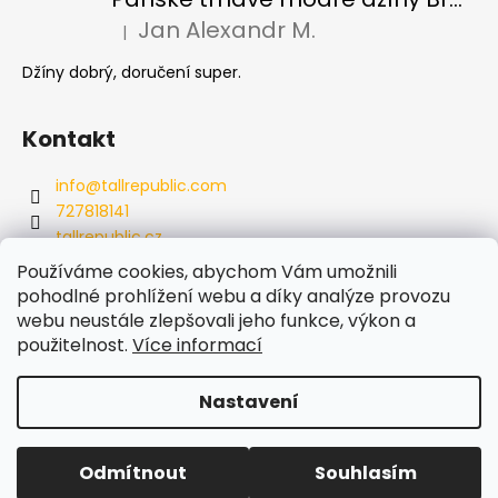
Jan Alexandr M.
|
Hodnocení produktu je 5 z 5 hvězdiček.
Džíny dobrý, doručení super.
Kontakt
info
@
tallrepublic.com
727818141
tallrepublic.cz
tallrepublic.cz/
Používáme cookies, abychom Vám umožnili
727818141
pohodlné prohlížení webu a díky analýze provozu
webu neustále zlepšovali jeho funkce, výkon a
použitelnost.
Více informací
Nastavení
Vytvořil Shoptet
Odmítnout
Souhlasím
Copyright 2026
Tallrepublic
. Všechna práva vyhrazena.