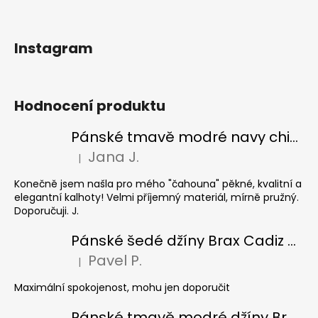
Instagram
Hodnocení produktu
Pánské tmavě modré navy chinos Ed Baxter, prodloužené
Jana J.
|
Hodnocení produktu je 5 z 5 hvězdiček.
Konečně jsem našla pro mého "čahouna" pěkné, kvalitní a
elegantní kalhoty! Velmi příjemný materiál, mírně pružný.
Doporučuji. J.
Pánské šedé džíny Brax Cadiz Grey smoke, prodloužené
Pavel P.
|
Hodnocení produktu je 5 z 5 hvězdiček.
Maximální spokojenost, mohu jen doporučit
Pánské tmavě modré džíny Brax Cadiz Dark blue, prodloužené