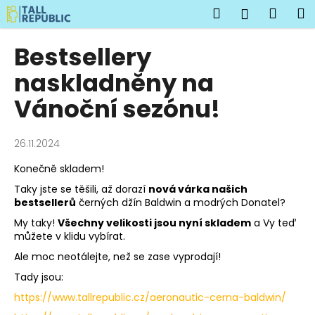
K
Přejít
Hledat
Náku
M
Přihlášen
na
o
obsah
Zpět
Zpět
košík
š
Bestsellery
í
C
naskladněny na
k
o
Vánoční sezónu!
p
o
26.11.2024
t
ř
Konečně skladem!
e
Taky jste se těšili, až dorazí
nová várka našich
b
bestsellerů
černých džín Baldwin a modrých Donatel?
u
My taky!
Všechny velikosti jsou nyní skladem
a Vy teď
můžete v klidu vybírat.
j
e
Ale moc neotálejte, než se zase vyprodají!
t
Tady jsou:
e
https://www.tallrepublic.cz/aeronautic-cerna-baldwin/
n