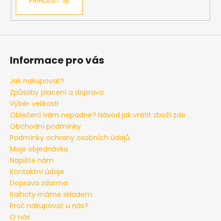
č
PŘIHLÁSIT SE
u
j
e
m
e
Informace pro vás
Jak nakupovat?
PÁNSKÉ
Způsoby placení a doprava
TEPLÁKY
SVĚTLÝ
Výběr velikosti
MELÍR
Oblečení Vám nepadne? Návod jak vrátit zboží zde
TALLREPUBLIC
LONGSTER,
Obchodní podmínky
PRODLOUŽENÉ
Podmínky ochrany osobních údajů
1
Moje objednávka
399
Napište nám
Kč
Kontaktní údaje
Doprava zdarma
Kalhoty máme skladem
Proč nakupovat u nás?
O nás