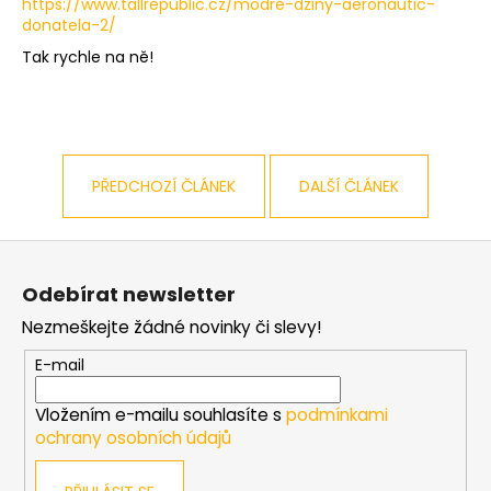
https://www.tallrepublic.cz/modre-dziny-aeronautic-
a
donatela-2/
j
Tak rychle na ně!
í
t
?
PŘEDCHOZÍ ČLÁNEK
DALŠÍ ČLÁNEK
Z
HLEDAT
á
Odebírat newsletter
p
Nezmeškejte žádné novinky či slevy!
a
D
t
E-mail
o
í
p
Vložením e-mailu souhlasíte s
podmínkami
o
ochrany osobních údajů
r
u