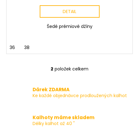
DETAIL
Šedé prémiové džíny
36
38
2
položek celkem
O
v
l
Dárek ZDARMA
á
Ke každé objednávce prodloužených kalhot
d
a
c
Kalhoty máme skladem
í
Délky kalhot až 40 "
p
r