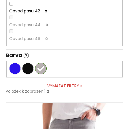
Obvod pasu 42
2
Obvod pasu 44
0
Obvod pasu 46
0
Barva
?
VYMAZAT FILTRY
Položek k zobrazení:
2
V
ý
p
i