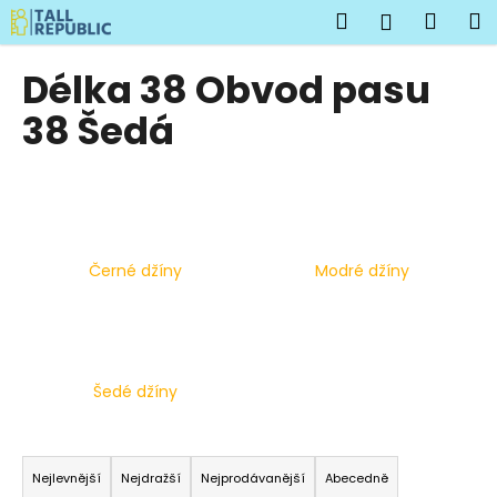
K
Přejít
Hledat
Náku
M
Přihlášen
na
o
obsah
Zpět
Zpět
košík
š
Délka 38 Obvod pasu
í
C
38 Šedá
k
o
p
o
t
ř
Černé džíny
Modré džíny
e
b
u
j
Šedé džíny
e
t
Ř
e
a
Nejlevnější
Nejdražší
Nejprodávanější
Abecedně
n