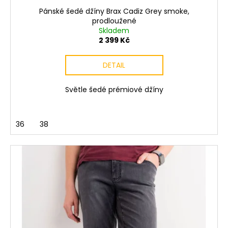
Pánské šedé džíny Brax Cadiz Grey smoke,
prodloužené
Skladem
2 399 Kč
DETAIL
Světle šedé prémiové džíny
36
38