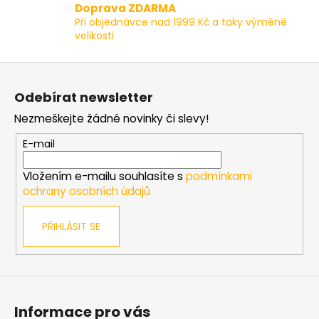
v
Doprava ZDARMA
k
Při objednávce nad 1999 Kč a taky výměně
y
velikosti
v
ý
Z
p
á
i
Odebírat newsletter
p
s
Nezmeškejte žádné novinky či slevy!
a
u
t
E-mail
í
Vložením e-mailu souhlasíte s
podmínkami
ochrany osobních údajů
PŘIHLÁSIT SE
Informace pro vás