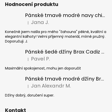
Hodnocení produktu
Pánské tmavě modré navy chinos Ed Baxter, prodloužené
Jana J.
|
Hodnocení produktu je 5 z 5 hvězdiček.
Konečně jsem našla pro mého "čahouna" pěkné, kvalitní a
elegantní kalhoty! Velmi příjemný materiál, mírně pružný.
Doporučuji. J.
Pánské šedé džíny Brax Cadiz Grey smoke, prodloužené
Pavel P.
|
Hodnocení produktu je 5 z 5 hvězdiček.
Maximální spokojenost, mohu jen doporučit
Pánské tmavě modré džíny Brax Cadiz Dark blue, prodloužené
Jan Alexandr M.
|
Hodnocení produktu je 5 z 5 hvězdiček.
Džíny dobrý, doručení super.
Kontakt