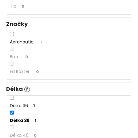
č
Tip
u
0
j
e
Značky
m
e
Aeronautic
1
PÁNSKÉ
Brax
0
ŠEDÉ
KALHOTY
BRAX
Ed Baxter
0
CHUCK
SILVER,
PRODLOUŽENÉ
Délka
?
2
399
Kč
Délka 36
1
Délka 38
1
Délka 40
0