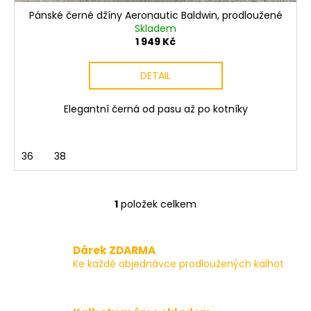
Pánské černé džíny Aeronautic Baldwin, prodloužené
Skladem
1 949 Kč
DETAIL
Elegantní černá od pasu až po kotníky
36
38
1
položek celkem
O
v
l
Dárek ZDARMA
á
Ke každé objednávce prodloužených kalhot
d
a
c