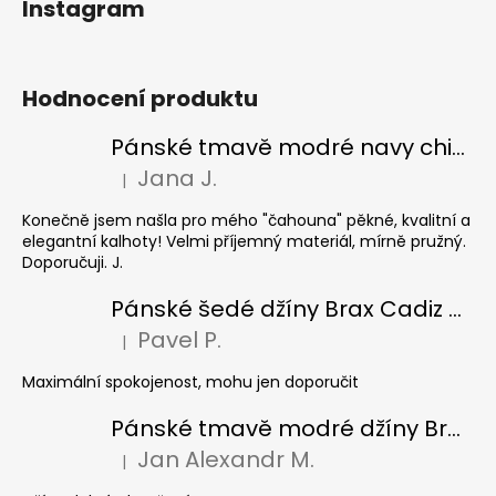
Instagram
Hodnocení produktu
Pánské tmavě modré navy chinos Ed Baxter, prodloužené
Jana J.
|
Hodnocení produktu je 5 z 5 hvězdiček.
Konečně jsem našla pro mého "čahouna" pěkné, kvalitní a
elegantní kalhoty! Velmi příjemný materiál, mírně pružný.
Doporučuji. J.
Pánské šedé džíny Brax Cadiz Grey smoke, prodloužené
Pavel P.
|
Hodnocení produktu je 5 z 5 hvězdiček.
Maximální spokojenost, mohu jen doporučit
Pánské tmavě modré džíny Brax Cadiz Dark blue, prodloužené
Jan Alexandr M.
|
Hodnocení produktu je 5 z 5 hvězdiček.