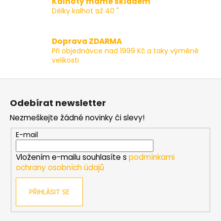
Kalhoty máme skladem
í
Délky kalhot až 40 "
p
r
v
Doprava ZDARMA
k
Při objednávce nad 1999 Kč a taky výměně
y
velikosti
v
ý
Z
p
á
i
Odebírat newsletter
p
s
Nezmeškejte žádné novinky či slevy!
a
u
t
E-mail
í
Vložením e-mailu souhlasíte s
podmínkami
ochrany osobních údajů
PŘIHLÁSIT SE