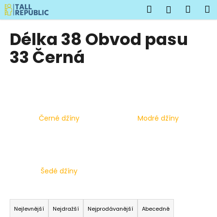
K
Přejít
Hledat
Náku
M
Přihlášen
na
o
obsah
Zpět
Zpět
košík
š
Délka 38 Obvod pasu
í
C
33 Černá
k
o
p
o
t
ř
Černé džíny
Modré džíny
e
b
u
j
Šedé džíny
e
t
Ř
e
a
Nejlevnější
Nejdražší
Nejprodávanější
Abecedně
n