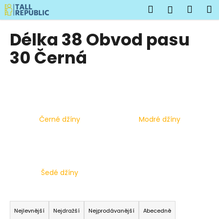
K
Přejít
Hledat
Náku
M
Přihlášen
na
o
obsah
Zpět
Zpět
košík
š
Délka 38 Obvod pasu
í
C
30 Černá
k
o
p
o
t
ř
Černé džíny
Modré džíny
e
b
u
j
Šedé džíny
e
t
Ř
e
a
Nejlevnější
Nejdražší
Nejprodávanější
Abecedně
n