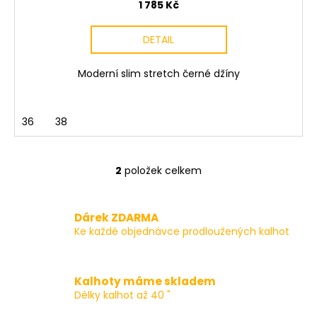
1 785 Kč
DETAIL
Moderní slim stretch černé džíny
36
38
2
položek celkem
O
v
l
Dárek ZDARMA
á
Ke každé objednávce prodloužených kalhot
d
a
c
Kalhoty máme skladem
í
Délky kalhot až 40 "
p