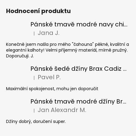
Hodnocení produktu
Pánské tmavě modré navy chinos Ed Baxter, prodloužené
Jana J.
|
Hodnocení produktu je 5 z 5 hvězdiček.
Konečně jsem našla pro mého "čahouna" pěkné, kvalitní a
elegantní kalhoty! Velmi příjemný materiál, mírně pružný.
Doporučuji. J.
Pánské šedé džíny Brax Cadiz Grey smoke, prodloužené
Pavel P.
|
Hodnocení produktu je 5 z 5 hvězdiček.
Maximální spokojenost, mohu jen doporučit
Pánské tmavě modré džíny Brax Cadiz Dark blue, prodloužené
Jan Alexandr M.
|
Hodnocení produktu je 5 z 5 hvězdiček.
Džíny dobrý, doručení super.