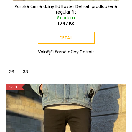
Pánské černé džíny Ed Baxter Detroit, prodloužené
regular fit
Skladem
1 747 Kč
DETAIL
Volnější černé džíny Detroit
36
38
AKCE