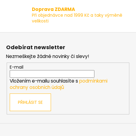
r
v
Doprava ZDARMA
k
Při objednávce nad 1999 Kč a taky výměně
y
velikosti
v
ý
Z
p
á
i
Odebírat newsletter
p
s
Nezmeškejte žádné novinky či slevy!
a
u
t
E-mail
í
Vložením e-mailu souhlasíte s
podmínkami
ochrany osobních údajů
PŘIHLÁSIT SE