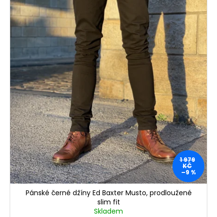
1 979
KČ
–9 %
Pánské černé džíny Ed Baxter Musto, prodloužené
slim fit
Skladem