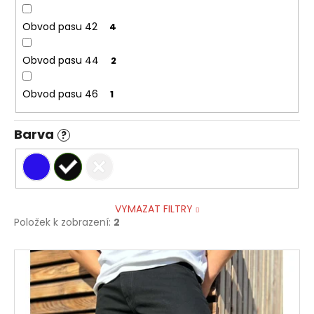
Obvod pasu 42
4
Obvod pasu 44
2
Obvod pasu 46
1
Barva
?
VYMAZAT FILTRY
Položek k zobrazení:
2
V
ý
p
i