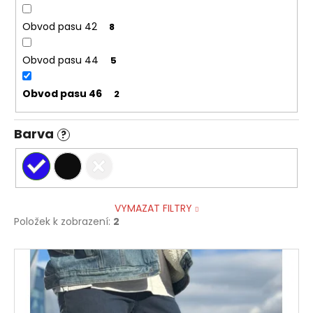
Obvod pasu 42
8
Obvod pasu 44
5
Obvod pasu 46
2
Barva
?
VYMAZAT FILTRY
Položek k zobrazení:
2
V
ý
p
i