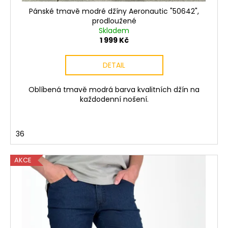
Pánské tmavě modré džíny Aeronautic "50642",
prodloužené
Skladem
1 999 Kč
DETAIL
Oblíbená tmavě modrá barva kvalitních džín na
každodenní nošení.
36
AKCE