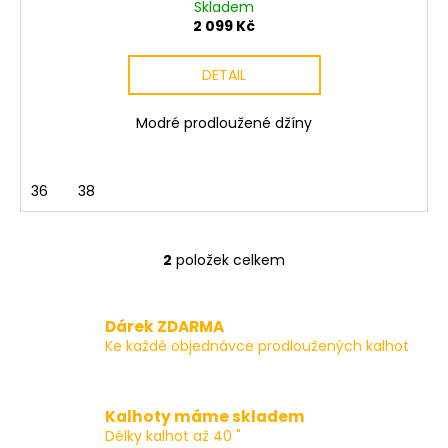
Skladem
2 099 Kč
DETAIL
Modré prodloužené džíny
36
38
2
položek celkem
O
v
l
Dárek ZDARMA
á
Ke každé objednávce prodloužených kalhot
d
a
c
Kalhoty máme skladem
í
Délky kalhot až 40 "
p