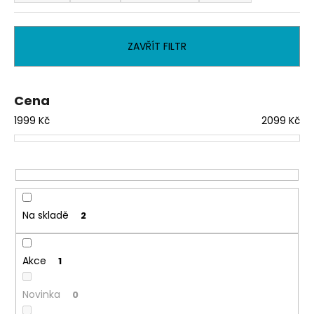
z
a
e
j
n
ZAVŘÍT FILTR
í
í
t
p
?
r
Cena
o
1999
Kč
2099
Kč
d
u
HLEDAT
k
t
ů
Na skladě
2
D
o
p
Akce
1
o
r
Novinka
0
u