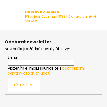
r
v
Doprava ZDARMA
k
Při objednávce nad 1999 Kč a taky výměně
y
velikosti
v
ý
Z
p
á
i
Odebírat newsletter
p
s
Nezmeškejte žádné novinky či slevy!
a
u
t
E-mail
í
Vložením e-mailu souhlasíte s
podmínkami
ochrany osobních údajů
PŘIHLÁSIT SE