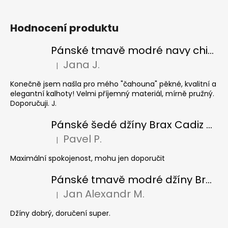
Hodnocení produktu
Pánské tmavě modré navy chinos Ed Baxter, prodloužené
Jana J.
|
Hodnocení produktu je 5 z 5 hvězdiček.
Konečně jsem našla pro mého "čahouna" pěkné, kvalitní a
elegantní kalhoty! Velmi příjemný materiál, mírně pružný.
Doporučuji. J.
Pánské šedé džíny Brax Cadiz Grey smoke, prodloužené
Pavel P.
|
Hodnocení produktu je 5 z 5 hvězdiček.
Maximální spokojenost, mohu jen doporučit
Pánské tmavě modré džíny Brax Cadiz Dark blue, prodloužené
Jan Alexandr M.
|
Hodnocení produktu je 5 z 5 hvězdiček.
Džíny dobrý, doručení super.