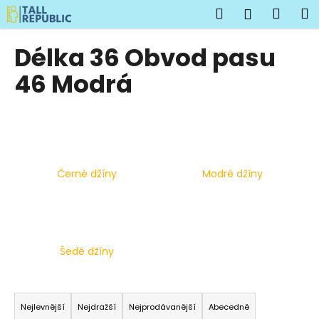
K
Přejít
Hledat
Náku
M
Přihlášen
na
o
obsah
Zpět
Zpět
košík
š
Délka 36 Obvod pasu
í
C
46 Modrá
k
o
p
o
t
ř
Černé džíny
Modré džíny
e
b
u
j
Šedé džíny
e
t
Ř
e
a
Nejlevnější
Nejdražší
Nejprodávanější
Abecedně
n