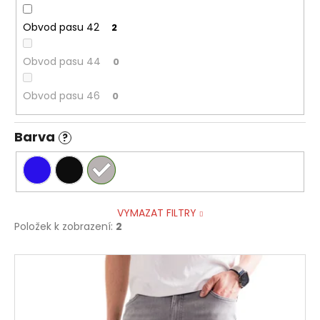
Obvod pasu 42
2
Obvod pasu 44
0
Obvod pasu 46
0
Barva
?
VYMAZAT FILTRY
Položek k zobrazení:
2
V
ý
p
i