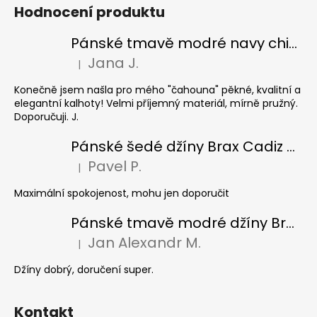
Hodnocení produktu
Pánské tmavě modré navy chinos Ed Baxter, prodloužené
Jana J.
|
Hodnocení produktu je 5 z 5 hvězdiček.
Konečně jsem našla pro mého "čahouna" pěkné, kvalitní a
elegantní kalhoty! Velmi příjemný materiál, mírně pružný.
Doporučuji. J.
Pánské šedé džíny Brax Cadiz Grey smoke, prodloužené
Pavel P.
|
Hodnocení produktu je 5 z 5 hvězdiček.
Maximální spokojenost, mohu jen doporučit
Pánské tmavě modré džíny Brax Cadiz Dark blue, prodloužené
Jan Alexandr M.
|
Hodnocení produktu je 5 z 5 hvězdiček.
Džíny dobrý, doručení super.
Kontakt