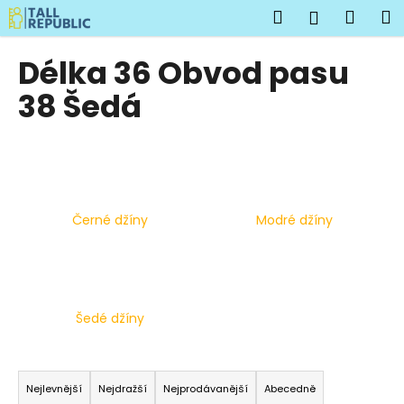
K
Přejít
Hledat
Náku
M
Přihlášen
na
o
obsah
Zpět
Zpět
košík
š
Délka 36 Obvod pasu
í
C
38 Šedá
k
o
p
o
t
ř
Černé džíny
Modré džíny
e
b
u
j
Šedé džíny
e
t
Ř
e
a
Nejlevnější
Nejdražší
Nejprodávanější
Abecedně
n