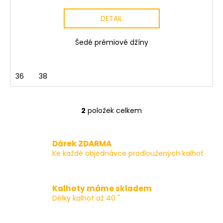
DETAIL
Šedé prémiové džíny
36
38
2
položek celkem
O
v
l
Dárek ZDARMA
á
Ke každé objednávce prodloužených kalhot
d
a
c
Kalhoty máme skladem
í
Délky kalhot až 40 "
p
r