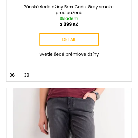
Pánské šedé džíny Brax Cadiz Grey smoke,
prodloužené
Skladem
2 399 Kč
DETAIL
Světle šedé prémiové džíny
36
38