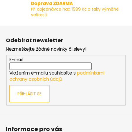
v
Doprava ZDARMA
k
Při objednávce nad 1999 Kč a taky výměně
y
velikosti
v
ý
Z
p
á
i
Odebírat newsletter
p
s
Nezmeškejte žádné novinky či slevy!
a
u
t
E-mail
í
Vložením e-mailu souhlasíte s
podmínkami
ochrany osobních údajů
PŘIHLÁSIT SE
Informace pro vás