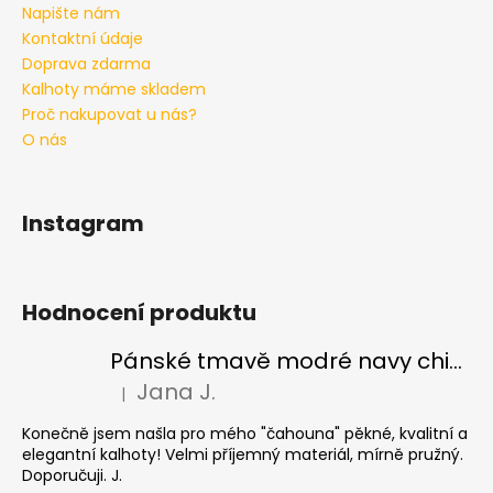
Napište nám
Kontaktní údaje
Doprava zdarma
Kalhoty máme skladem
Proč nakupovat u nás?
O nás
Instagram
Hodnocení produktu
Pánské tmavě modré navy chinos Ed Baxter, prodloužené
Jana J.
|
Hodnocení produktu je 5 z 5 hvězdiček.
Konečně jsem našla pro mého "čahouna" pěkné, kvalitní a
elegantní kalhoty! Velmi příjemný materiál, mírně pružný.
Doporučuji. J.