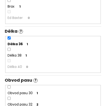
č
u
Brax
1
j
e
Ed Baxter
0
m
e
Délka
?
PÁNSKÉ
Délka 36
1
ŠEDÉ
DŽÍNY
BRAX
Délka 38
1
CADIZ
GREY
SMOKE,
Délka 40
0
PRODLOUŽENÉ
2
399
Obvod pasu
?
Kč
Obvod pasu 30
1
Obvod pasu 32
2