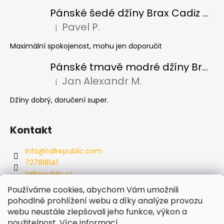
Pánské šedé džíny Brax Cadiz Grey smoke, prodloužené
Pavel P.
|
Hodnocení produktu je 5 z 5 hvězdiček.
Maximální spokojenost, mohu jen doporučit
Pánské tmavě modré džíny Brax Cadiz Dark blue, prodloužené
Jan Alexandr M.
|
Hodnocení produktu je 5 z 5 hvězdiček.
Džíny dobrý, doručení super.
Kontakt
info
@
tallrepublic.com
727818141
tallrepublic.cz
tallrepublic.cz/
Používáme cookies, abychom Vám umožnili
727818141
pohodlné prohlížení webu a díky analýze provozu
webu neustále zlepšovali jeho funkce, výkon a
použitelnost.
Více informací