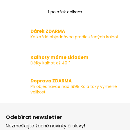
1
položek celkem
O
v
l
Dárek ZDARMA
á
Ke každé objednávce prodloužených kalhot
d
a
c
Kalhoty máme skladem
í
Délky kalhot až 40 "
p
r
v
Doprava ZDARMA
k
Při objednávce nad 1999 Kč a taky výměně
y
velikosti
v
ý
Z
p
á
i
Odebírat newsletter
p
s
Nezmeškejte žádné novinky či slevy!
a
u