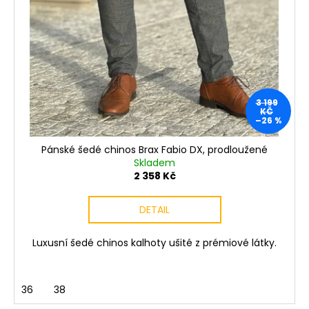
3 199
KČ
–26 %
Pánské šedé chinos Brax Fabio DX, prodloužené
Skladem
2 358 Kč
DETAIL
Luxusní šedé chinos kalhoty ušité z prémiové látky.
36
38