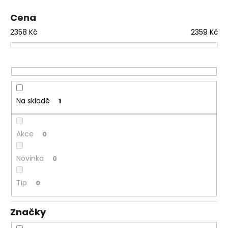
p
a
r
Cena
j
o
2358
Kč
2359
Kč
í
d
t
u
?
k
t
ů
Na skladě
1
HLEDAT
Akce
0
Novinka
0
D
o
p
Tip
0
o
r
Značky
u