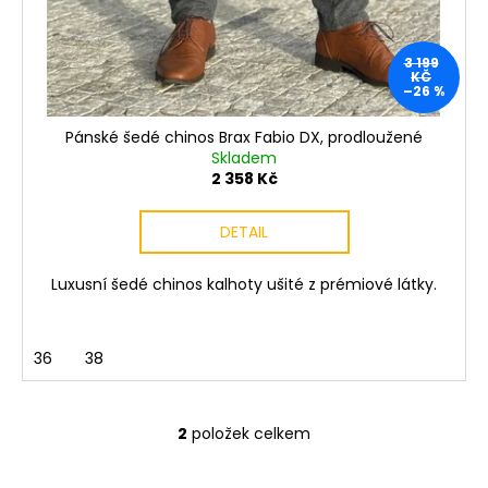
3 199
KČ
–26 %
Pánské šedé chinos Brax Fabio DX, prodloužené
Skladem
2 358 Kč
DETAIL
Luxusní šedé chinos kalhoty ušité z prémiové látky.
36
38
2
položek celkem
O
v