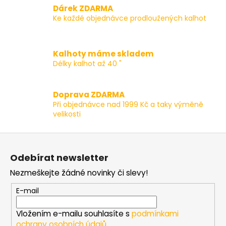
l
Dárek ZDARMA
á
Ke každé objednávce prodloužených kalhot
d
a
c
Kalhoty máme skladem
í
Délky kalhot až 40 "
p
r
v
Doprava ZDARMA
k
Při objednávce nad 1999 Kč a taky výměně
y
velikosti
v
ý
Z
p
á
i
Odebírat newsletter
p
s
Nezmeškejte žádné novinky či slevy!
a
u
t
E-mail
í
Vložením e-mailu souhlasíte s
podmínkami
ochrany osobních údajů