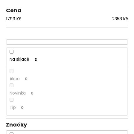
p
a
r
Cena
j
o
1799
Kč
2358
Kč
í
d
t
u
?
k
t
ů
Na skladě
2
HLEDAT
Akce
0
Novinka
0
D
o
p
Tip
0
o
r
Značky
u