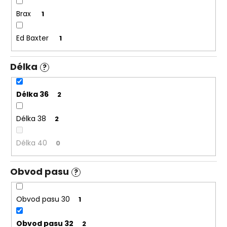
č
u
Brax
1
j
e
Ed Baxter
1
m
e
Délka
?
PÁNSKÁ
Délka 36
2
ČERNÁ
MIKINA
S
Délka 38
2
KAPUCÍ
TALLREPUBLIC
LONGBRO,
Délka 40
0
PRODLOUŽENÁ
1
799
Obvod pasu
?
Kč
Obvod pasu 30
1
Obvod pasu 32
2