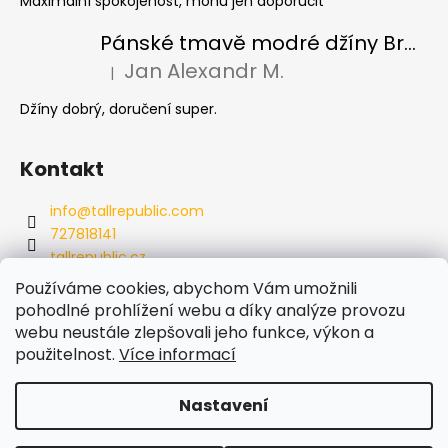
Maximální spokojenost, mohu jen doporučit
Pánské tmavě modré džíny Brax Cadiz Dark blue, prodloužené
Jan Alexandr M.
|
Hodnocení produktu je 5 z 5 hvězdiček.
Džíny dobrý, doručení super.
Kontakt
info
@
tallrepublic.com
727818141
tallrepublic.cz
tallrepublic.cz/
Používáme cookies, abychom Vám umožnili
727818141
pohodlné prohlížení webu a díky analýze provozu
webu neustále zlepšovali jeho funkce, výkon a
použitelnost.
Více informací
Nastavení
Vytvořil Shoptet