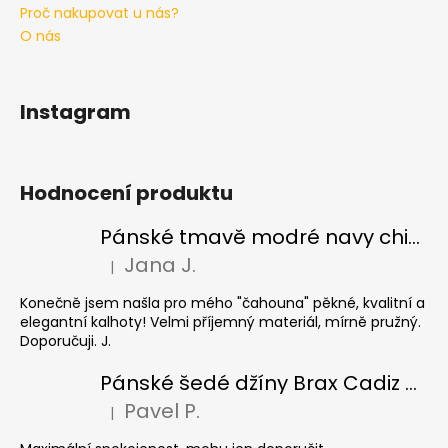
Proč nakupovat u nás?
O nás
Instagram
Hodnocení produktu
Pánské tmavě modré navy chinos Ed Baxter, prodloužené
Jana J.
|
Hodnocení produktu je 5 z 5 hvězdiček.
Konečně jsem našla pro mého "čahouna" pěkné, kvalitní a
elegantní kalhoty! Velmi příjemný materiál, mírně pružný.
Doporučuji. J.
Pánské šedé džíny Brax Cadiz Grey smoke, prodloužené
Pavel P.
|
Hodnocení produktu je 5 z 5 hvězdiček.