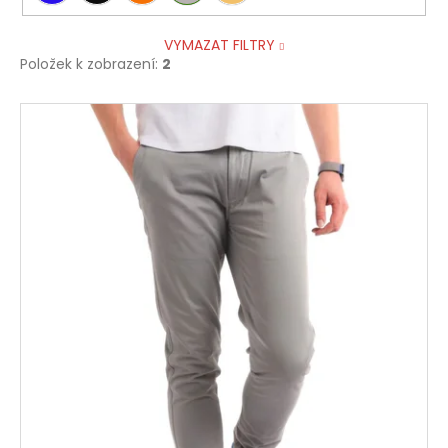
VYMAZAT FILTRY
Položek k zobrazení:
2
V
ý
p
i
s
p
r
o
d
u
k
t
ů