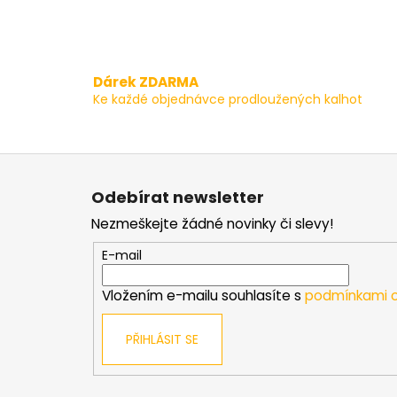
Dárek ZDARMA
Ke každé objednávce prodloužených kalhot
Z
á
Odebírat newsletter
p
Nezmeškejte žádné novinky či slevy!
a
t
E-mail
í
Vložením e-mailu souhlasíte s
podmínkami o
PŘIHLÁSIT SE