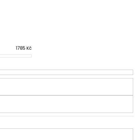
ŽÍNY AERONAUTIC
LOUŽENÉ
1785
Kč