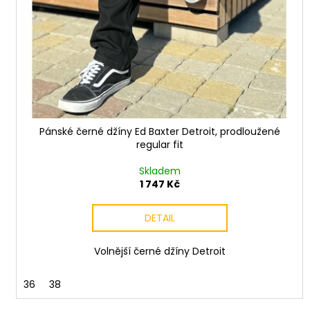
Pánské černé džíny Ed Baxter Detroit, prodloužené
regular fit
Skladem
1 747 Kč
DETAIL
Volnější černé džíny Detroit
36
38