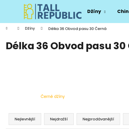
K
Přejít
na
o
Džíny
Chin
obsah
Zpět
Zpět
š
do
do
í
Domů
Džíny
Délka 36 Obvod pasu 30 Černá
k
obchodu
obchodu
Délka 36 Obvod pasu 30
Černé džíny
Ř
a
Nejlevnější
Nejdražší
Nejprodávanější
z