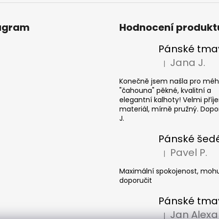
agram
Hodnocení produkt
Jana J.
|
Hodnocení produkt
Konečně jsem našla pro mé
"čahouna" pěkné, kvalitní a
elegantní kalhoty! Velmi pří
materiál, mírně pružný. Dopor
J.
Pavel P.
|
Hodnocení produkt
Maximální spokojenost, mohu
doporučit
|
Hodnocení produkt