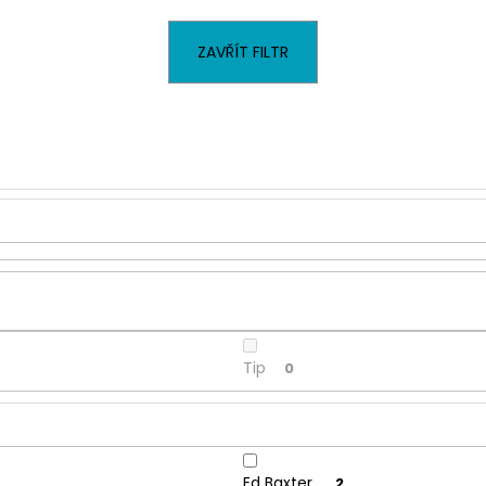
PÁNSKÉ ŠEDÉ CHINOS ED BAXTER,
PÁNSKÉ ČERNÉ D
PRODLOUŽENÉ
BALDWIN, PROD
1 799 Kč
1 949 Kč
ZAVŘÍT FILTR
Tip
0
Ed Baxter
2