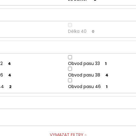
Délka 40
0
32
Obvod pasu 33
4
1
36
Obvod pasu 38
4
4
44
Obvod pasu 46
2
1
VYMAZAT FILTRY