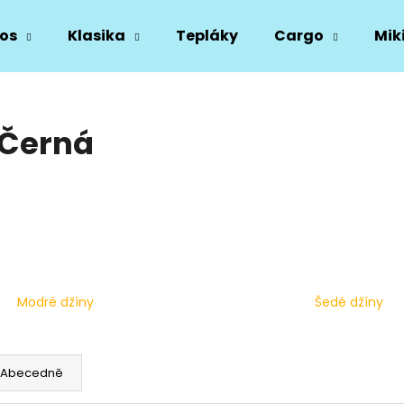
os
Klasika
Tepláky
Cargo
Mik
Co potřebujete najít?
 Černá
HLEDAT
Doporučujeme
Modré džíny
Šedé džíny
Abecedně