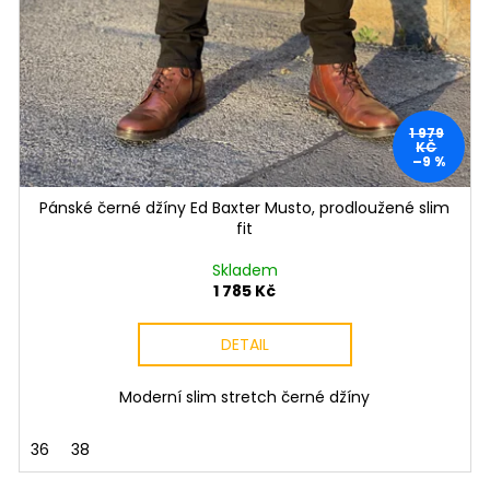
1 979
KČ
–9 %
Pánské černé džíny Ed Baxter Musto, prodloužené slim
fit
Skladem
1 785 Kč
DETAIL
Moderní slim stretch černé džíny
36
38