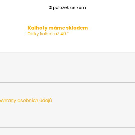
2
položek celkem
O
v
l
Kalhoty máme skladem
á
Délky kalhot až 40 "
d
a
c
í
p
r
v
k
y
v
chrany osobních údajů
ý
p
i
s
u